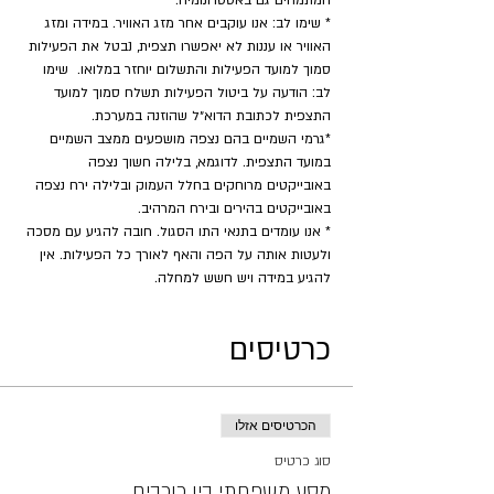
המתמחים גם באסטרונומיה.
* שימו לב: אנו עוקבים אחר מזג האוויר. במידה ומזג 
האוויר או עננות לא יאפשרו תצפית, נבטל את הפעילות 
סמוך למועד הפעילות והתשלום יוחזר במלואו.  שימו 
לב: הודעה על ביטול הפעילות תשלח סמוך למועד 
התצפית לכתובת הדוא״ל שהוזנה במערכת.
*גרמי השמיים בהם נצפה מושפעים ממצב השמיים 
במועד התצפית. לדוגמא, בלילה חשוך נצפה 
באובייקטים מרוחקים בחלל העמוק ובלילה ירח נצפה 
באובייקטים בהירים ובירח המרהיב.
* אנו עומדים בתנאי התו הסגול. חובה להגיע עם מסכה 
ולעטות אותה על הפה והאף לאורך כל הפעילות. אין 
להגיע במידה ויש חשש למחלה.
כרטיסים
הכרטיסים אזלו
סוג כרטיס
מסע משפחתי בין כוכבים