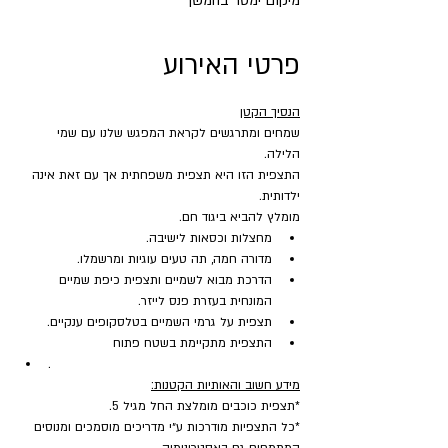
מיקום ימסר בהמשך
פרטי האירוע
הנסיך הקטן
שמחים ומתרגשים לקראת המפגש שלנו עם שמי 
הלילה.
התצפית הזו היא תצפית משפחתית אך עם זאת אינה 
ילדותית.
מומלץ להביא ביגוד חם.
מחצלות וכסאות לישיבה.
מדורה חמה, תה טעים עוגיות ומרשמלו.
הדרכת מבוא לשמיים ותצפית כיפת שמיים 
המונחית בעזרת פנס לייזר.
תצפית על גרמי השמיים בטלסקופים ענקיים.
התצפית מתקיימת בשטח פתוח 
.
מידע חשוב והאותיות הקטנות:
*תצפית כוכבים מומלצת החל מגיל 5.
*כל התצפיות מודרכות ע״י מדריכים מוסמכים ומנוסים 