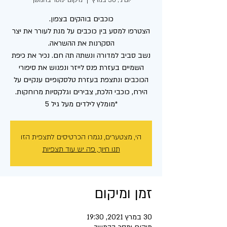
יום ג׳, 30 במרץ
  |  
מיקום ימסר בהמשך
הצטרפו למסע בין כוכבים על מנת לעורר את יצר
נשב סביב למדורה ונשתה תה חם. נכיר את כיפת
השמיים בעזרת פנס לייזר ונפגוש את סיפורי
הכוכבים ונתצפת בעזרת טלסקופיים ענקיים על
*מומלץ לילדים מעל גיל 5
הי, מצטערים, נגמרו הכרטיסים לתצפית הזו
תנו חיוך, פה יש עוד תצפיות
זמן ומיקום
30 במרץ 2021, 19:30