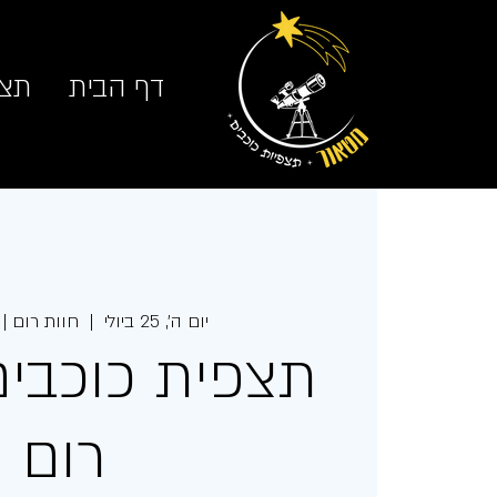
דף הבית
תצפ
יום ה׳, 25 ביולי
  |  
חוות רום | Rom Farm
תצפית כוכבים
רום