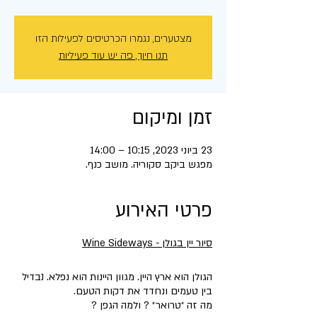
מצטערים, נגמרו הכרטיסים לפעילות הזו
תנו חיוך, פה יש עוד פעיליות
זמן ומיקום
23 ביוני 2023, 10:15 – 14:00
מפגש ביקב סקוריה. מושב כנף.
פרטי האירוע
סיור יין בגולן - Wine Sideways
הגולן הוא ארץ היין. מגוון היינות הוא נפלא. נבדיל
בין טעמים ונחדד את דקות הטעם.
מה זה ״טרואר״ ? ולמה הגפן ?