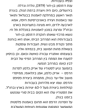
וצפיה בעבודות.
ענת רוזנסון בן-חור (1979), נולדה וגדלה
בירושלים, כיום חיה ויוצרת ברמת הגולן. בוגרת
תואר ראשון במחלקה לאמנות בבצלאל ותואר
שני באמנות ויצירה באוניברסיטת חיפה, אמא
לארבעה ילדים, היא מציגה בתערוכות בארץ
ובחו"ל ומרצה במכון לאמנויות במכללת תל חי.
נושא מרכזי שאותו חוקרת רוזנסון בן-חור
בעבודותיה הוא המרחב הביתי, אותו היא בוחנת
מתוך נקודת מבט נשית. העבודות עוסקות
בשאלת מהות המושג בית, בכמיהה אליו,
בעוצמתו ואתגריו עבורה כאישה וכאם. וכן בניסיון
לפענח את המתח בין המרחב הפיזי של הבית
לבין קיומו במרחב הנפשי.
בהמשך נגיע לסטודיו של אריק כלפון לסדנת
הדפס – אריק כלפון, אמן בינלאומי, ממייסדי
מושב אלי-עד בגולן, מתמחה ביצירת פסיפס
והדפס. שמו יצא מלרחוק בעבודות
קהילתיות ביצירת מעל ל-40 יצירות בארץ ובחו"ל.
את הסטודיו שלו הוא הקים בבית סורי שננטש
בזמנו בגולן.
על הסדנה: הדפס הוא תחום באמנות פלסטית
המאפשר התנסות אמנותית חוויתית המשלבת