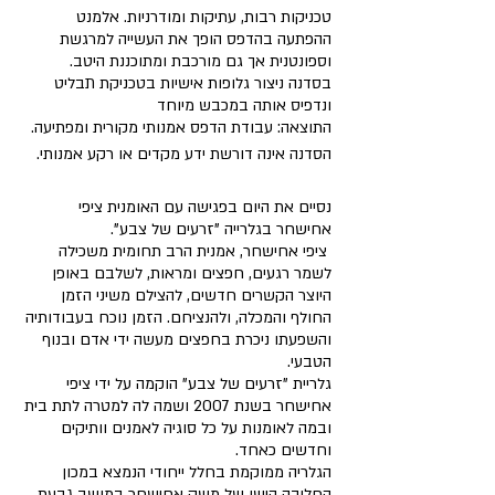
טכניקות רבות, עתיקות ומודרניות. אלמנט
ההפתעה בהדפס הופך את העשייה למרגשת
וספונטנית אך גם מורכבת ומתוכננת היטב.
בסדנה ניצור גלופות אישיות בטכניקת תבליט
ונדפיס אותה במכבש מיוחד
התוצאה: עבודת הדפס אמנותי מקורית ומפתיעה.
הסדנה אינה דורשת ידע מקדים או רקע אמנותי.
נסיים את היום בפגישה עם האומנית ציפי
אחישחר בגלרייה "זרעים של צבע".
​ ציפי אחישחר, אמנית הרב תחומית משכילה
לשמר רגעים, חפצים ומראות, לשלבם באופן
היוצר הקשרים חדשים, להצילם משיני הזמן
החולף והמכלה, ולהנציחם. הזמן נוכח בעבודותיה
והשפעתו ניכרת בחפצים מעשה ידי אדם ובנוף
הטבעי.
גלריית "זרעים של צבע" הוקמה על ידי ציפי
אחישחר בשנת 2007 ושמה לה למטרה לתת בית
ובמה לאומנות על כל סוגיה לאמנים וותיקים
וחדשים כאחד.
הגלריה ממוקמת בחלל ייחודי הנמצא במכון
החליבה הישן של משק אחישחר במושב גבעת