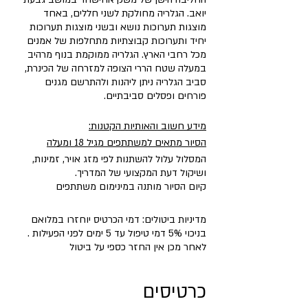
יואב. הגלריה מחולקת לשני חללים, באחד
מוצגות תערוכות נושא ובשני מוצגות תערוכות
יחיד ותערוכות קבוצתיות מתחלפות של אמנים
מכל רחבי הארץ. הגלריה ממוקמת בנוף מרהיב
במעלה שטח הררי הצופה למזרחה של הכינרת,
סביב הגלריה ניתן ליהנות ולהתרשם מגנים
פורחים ופסלים סביבתיים.
מידע חשוב והאותיות הקטנות:
הסיור מתאים למשתתפים מגיל 18 ומעלה
המסלול עלול להשתנות לפי מזג אויר, זמינות,
ושיקול דעת המקצועי של המדריך.
קיום הסיור מותנה במינימום משתתפים
מדיניות ביטולים: דמי הכרטיס יוחזרו במלואם
בניכוי 5% דמי טיפול עד 5 ימים לפני הפעילות .
לאחר מכן אין החזר כספי על ביטול
כרטיסים