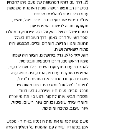
15. דרך עבודותיו המרגשות של נועם ניתן להבחין
בכישרון רב ונפש רגישה. שפת האומנות משמשת
עבורו כלי ביטוי לתהליכים אישיים.
אח"כ נפגוש את רועי שנהר - צייר, פסל, מאייר,
מקעקע ומורה לרישום. המפגש יערך
בסטודיו-גלריה של רועי, על רקע יצירותיו, ובמהלכו
יספר רועי על דרכו כאמן, דרך העוברת בשלל
תחנות ומגוון מדיות. חומרים וכלים. המפגש יהיה
פתוח לשאלות ושיח.
רועי, יליד 1976 גדל בירושלים. הציור היה שפתו
מימיו הראשונים, ודרכו הטבעית והבסיסית
להתחבר עם החוץ ועם הפנים. כילד שגדל בעיר,
המפגש המוקדם עם חיק הטבע היה חוויה עזה
שהגדירה עבורו מחדש את המושגים "בית",
"חיבור" ו"שלמות" ומאז ועד היום מהווה ציר
מרכזי סביבו נעים חייו ויצירתו. טבעו הנוודי
והסקרן הביא אותו לחקור ולנוע בין תחומי יצירה
וחומרי יצירה שונים, ובניהם ציור, רישום, פיסול,
איור, עיצוב, כתיבה ומוסיקה.
משם נגיע לפגוש את ענת רוזנסון בן-חור - מפגש
אמן בסטודיו- שיחה עם האמנית על תהליך היצירה