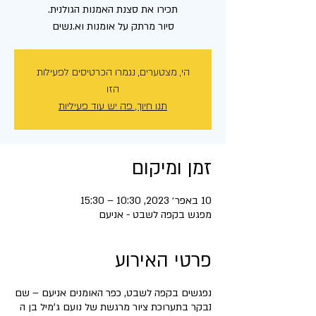
סיור מרתק על אומנות וא.נשים
הי, מצטערים, נגמרו הכרטיסים לפעילות
הזו
תנו חיוך, פה יש עוד פעיליות
זמן ומיקום
10 באפר׳ 2023, 10:30 – 15:30
מפגש בקפה לשבט - אניעם
פרטי האירוע
נפגשים בקפה לשבט, כפר האומנים אניעם – שם
נבקר בתערוכת ציור מרגשת של נועם ג'מיל בן ה