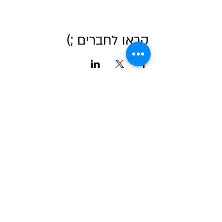
קראו לחברים ;)
אודות מטאור
כרטיסים לכל הפעיליות
גלריה
טיול בשבילי הרקיע- מדריך למדריכים
שומעים כוכבים
לוח שנה אסטרונומי לישראל
צור קשר