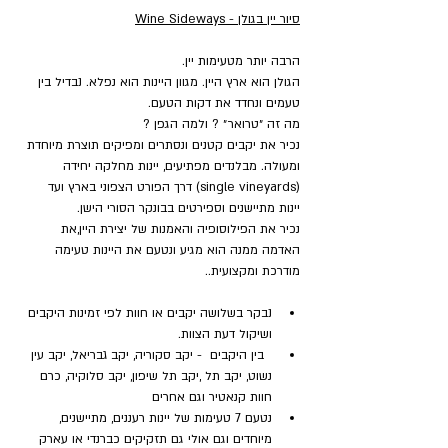
סיור יין בגולן - Wine Sideways
הרבה יותר מטעימות יין.
הגולן הוא ארץ היין. מגוון היינות הוא נפלא. נבדיל בין 
טעמים ונחדד את דקות הטעם.
מה זה ״טרואר״ ? ולמה הגפן ?
נכיר את יקבים קטנים ונסתרים ומפיקים תוצרת מיוחדת 
ומעולה. מבלנדים מפתיעים, יינות מחלקה יחידה 
(single vineyards) דרך הפורט הצפוני בארץ ועד 
יינות מתיישנים וספירטים בבונקר הסורי הישן.
נכיר את הפילוסופיה והאמנות של יצירת היין,את 
האדמה ממנה הוא מגיע ונטעם את היינות טעימה 
מודרכת ומקצועית..
נבקר בשלושה יקבים או חוות לפי זמינות היקבים 
ושיקול דעת הצוות.
  בין היקבים  - יקב סקוריה, יקב גבריאל, יקב עין 
נשוט, יקב תל ,יקב תל שיפון, יקב סלוקיה, כרם 
חוות קנאטיר וגם אחרים
נטעם 7 טעימות של יינות רעננים, מתיישנים, 
מיוחדים וגם אולי גם תזקיקים כברנדי או עארק 