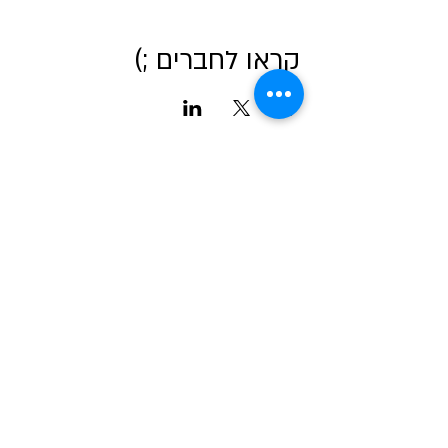
קראו לחברים ;)
אודות מטאור
כרטיסים לכל הפעיליות
גלריה
טיול בשבילי הרקיע- מדריך למדריכים
שומעים כוכבים
לוח שנה אסטרונומי לישראל
צור קשר
כתבו עלינו