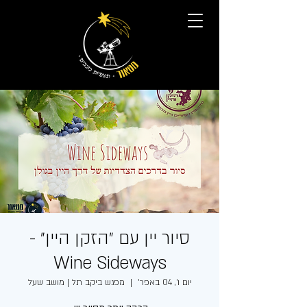
סיור יין עם ״הזקן היין״ -
Wine Sideways
יום ו׳, 04 באפר׳
  |  
מפגש ביקב תל | מושב שעל