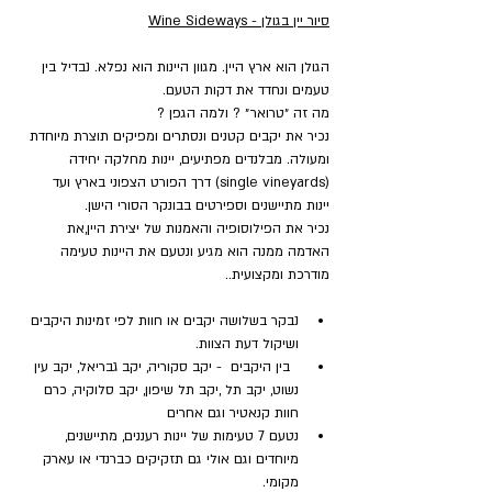
סיור יין בגולן - Wine Sideways
הגולן הוא ארץ היין. מגוון היינות הוא נפלא. נבדיל בין 
טעמים ונחדד את דקות הטעם.
מה זה ״טרואר״ ? ולמה הגפן ?
נכיר את יקבים קטנים ונסתרים ומפיקים תוצרת מיוחדת 
ומעולה. מבלנדים מפתיעים, יינות מחלקה יחידה 
(single vineyards) דרך הפורט הצפוני בארץ ועד 
יינות מתיישנים וספירטים בבונקר הסורי הישן.
נכיר את הפילוסופיה והאמנות של יצירת היין,את 
האדמה ממנה הוא מגיע ונטעם את היינות טעימה 
מודרכת ומקצועית..
נבקר בשלושה יקבים או חוות לפי זמינות היקבים 
ושיקול דעת הצוות.
  בין היקבים  - יקב סקוריה, יקב גבריאל, יקב עין 
נשוט, יקב תל ,יקב תל שיפון, יקב סלוקיה, כרם 
חוות קנאטיר וגם אחרים
נטעם 7 טעימות של יינות רעננים, מתיישנים, 
מיוחדים וגם אולי גם תזקיקים כברנדי או עארק 
מקומי.