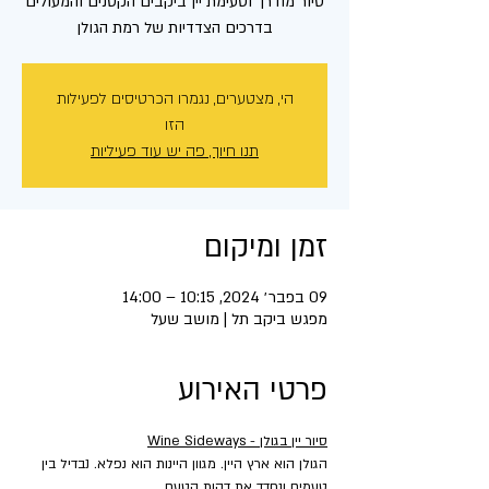
סיור מודרך וטעימת יין ביקבים הקטנים והמעולים
בדרכים הצדדיות של רמת הגולן
הי, מצטערים, נגמרו הכרטיסים לפעילות
הזו
תנו חיוך, פה יש עוד פעיליות
זמן ומיקום
09 בפבר׳ 2024, 10:15 – 14:00
מפגש ביקב תל | מושב שעל
פרטי האירוע
סיור יין בגולן - Wine Sideways
הגולן הוא ארץ היין. מגוון היינות הוא נפלא. נבדיל בין 
טעמים ונחדד את דקות הטעם.