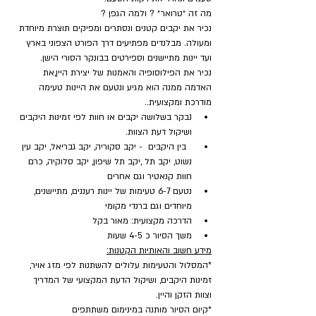
מה זה ״טרואר״ ? ולמה הגפן ?
נכיר את יקבים קטנים ונסתרים ומפיקים תוצרת מיוחדת 
ומעולה. מבלנדים מפתיעים דרך הפורט הצפוני בארץ 
ועד יינות מתיישנים וספירטים בבונקר הסורי הישן.
נכיר את הפילוסופיה והאמנות של יצירת היין,את 
האדמה ממנה הוא מגיע ונטעם את היינות טעימה 
מודרכת ומקצועית..
נבקר בשלושה יקבים או חוות לפי זמינות היקבים 
ושיקול דעת הצוות.
  בין היקבים  - יקב סקוריה, יקב גבריאל, יקב עין 
נשוט, יקב תל ,יקב תל שיפון, יקב סלוקיה, כרם 
חוות קנאטיר וגם אחרים
נטעם 6-7 טעימות של יינות רעננים, מתיישנים, 
מיוחדים וגם ברנדי מקומי
הדרכה מקצועית: מאור בקל
משך הסיור כ 4-5 שעות
מידע חשוב והאותיות הקטנות:
*המסלול והטעימות עלולים להשתנות לפי מזג אויר, 
זמינות היקבים, ושיקול הדעת המקצועי של המדריך 
וצוות הזקן והיין.
*קיום הסיור מותנה במינימום משתתפים