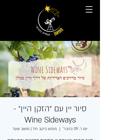
סיור יין עם ״הזקן היין״ -
Wine Sideways
יום ו׳, 09 בפבר׳
  |  
מפגש ביקב תל | מושב שעל