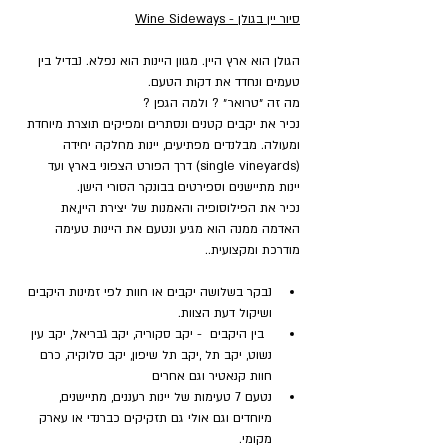
סיור יין בגולן - Wine Sideways
הגולן הוא ארץ היין. מגוון היינות הוא נפלא. נבדיל בין 
טעמים ונחדד את דקות הטעם.
מה זה ״טרואר״ ? ולמה הגפן ?
נכיר את יקבים קטנים ונסתרים ומפיקים תוצרת מיוחדת 
ומעולה. מבלנדים מפתיעים, יינות מחלקה יחידה 
(single vineyards) דרך הפורט הצפוני בארץ ועד 
יינות מתיישנים וספירטים בבונקר הסורי הישן.
נכיר את הפילוסופיה והאמנות של יצירת היין,את 
האדמה ממנה הוא מגיע ונטעם את היינות טעימה 
מודרכת ומקצועית..
נבקר בשלושה יקבים או חוות לפי זמינות היקבים 
ושיקול דעת הצוות.
  בין היקבים  - יקב סקוריה, יקב גבריאל, יקב עין 
נשוט, יקב תל ,יקב תל שיפון, יקב סלוקיה, כרם 
חוות קנאטיר וגם אחרים
נטעם 7 טעימות של יינות רעננים, מתיישנים, 
מיוחדים וגם אולי גם תזקיקים כברנדי או עארק 
מקומי.