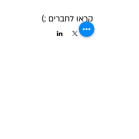
קראו לחברים ;)
אודות מטאור
כרטיסים לכל הפעיליות
גלריה
טיול בשבילי הרקיע- מדריך למדריכים
שומעים כוכבים
לוח שנה אסטרונומי לישראל
צור קשר
כתבו עלינו