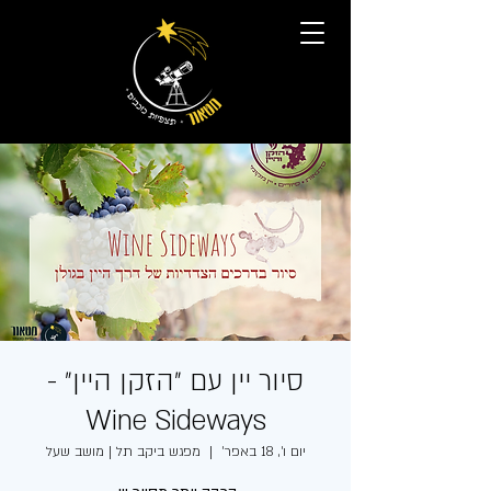
סיור יין עם ״הזקן היין״ -
Wine Sideways
יום ו׳, 18 באפר׳
  |  
מפגש ביקב תל | מושב שעל