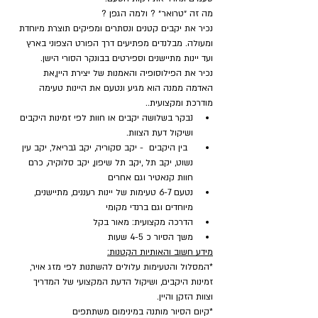
מה זה ״טרואר״ ? ולמה הגפן ?
נכיר את יקבים קטנים ונסתרים ומפיקים תוצרת מיוחדת 
ומעולה. מבלנדים מפתיעים דרך הפורט הצפוני בארץ 
ועד יינות מתיישנים וספירטים בבונקר הסורי הישן.
נכיר את הפילוסופיה והאמנות של יצירת היין,את 
האדמה ממנה הוא מגיע ונטעם את היינות טעימה 
מודרכת ומקצועית..
נבקר בשלושה יקבים או חוות לפי זמינות היקבים 
ושיקול דעת הצוות.
  בין היקבים  - יקב סקוריה, יקב גבריאל, יקב עין 
נשוט, יקב תל ,יקב תל שיפון, יקב סלוקיה, כרם 
חוות קנאטיר וגם אחרים
נטעם 6-7 טעימות של יינות רעננים, מתיישנים, 
מיוחדים וגם ברנדי מקומי
הדרכה מקצועית: מאור בקל
משך הסיור כ 4-5 שעות
מידע חשוב והאותיות הקטנות:
*המסלול והטעימות עלולים להשתנות לפי מזג אויר, 
זמינות היקבים, ושיקול הדעת המקצועי של המדריך 
וצוות הזקן והיין.
*קיום הסיור מותנה במינימום משתתפים