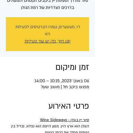
סיור מודרך וטעימת יין ביקבים הקטנים והמעולים
בדרכים הצדדיות של רמת הגולן
הי, מצטערים, נגמרו הכרטיסים לפעילות
הזו
תנו חיוך, פה יש עוד פעיליות
זמן ומיקום
06 באוק׳ 2023, 10:15 – 14:00
מפגש ביקב תל | מושב שעל
פרטי האירוע
סיור יין בגולן - Wine Sideways
הגולן הוא ארץ היין. מגוון היינות הוא נפלא. נבדיל בין 
טעמים ונחדד את דקות הטעם.