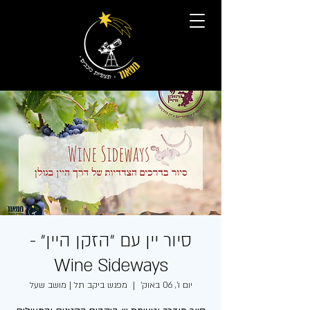
סיור יין עם ״הזקן היין״ -
Wine Sideways
יום ו׳, 06 באוק׳
  |  
מפגש ביקב תל | מושב שעל