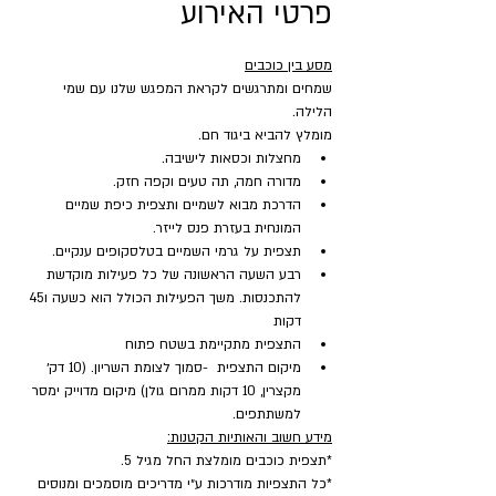
פרטי האירוע
מסע בין כוכבים
שמחים ומתרגשים לקראת המפגש שלנו עם שמי 
הלילה.
מומלץ להביא ביגוד חם.
מחצלות וכסאות לישיבה.
מדורה חמה, תה טעים וקפה חזק.
הדרכת מבוא לשמיים ותצפית כיפת שמיים 
המונחית בעזרת פנס לייזר.
תצפית על גרמי השמיים בטלסקופים ענקיים.
רבע השעה הראשונה של כל פעילות מוקדשת 
להתכנסות. משך הפעילות הכולל הוא כשעה ו45 
דקות
התצפית מתקיימת בשטח פתוח
מיקום התצפית  -סמוך לצומת השריון. (10 דק׳ 
מקצרין, 10 דקות ממרום גולן) מיקום מדוייק ימסר 
למשתתפים.
מידע חשוב והאותיות הקטנות:
*תצפית כוכבים מומלצת החל מגיל 5.
*כל התצפיות מודרכות ע״י מדריכים מוסמכים ומנוסים 