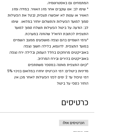
המתמחים גם באסטרונומיה.
* שימו לב: אנו עוקבים אחר מזג האוויר. במידה ומזג 
האוויר או עננות לא יאפשרו תצפית, נבטל את הפעילות 
סמוך למועד הפעילות והתשלום יוחזר במלואו.  שימו 
לב: הודעה על ביטול הפעילות תשלח סמוך למועד 
התצפית לכתובת הדוא״ל שהוזנה במערכת.
*גרמי השמיים בהם נצפה מושפעים ממצב השמיים 
במועד התצפית. לדוגמא, בלילה חשוך נצפה 
באובייקטים מרוחקים בחלל העמוק ובלילה ירח נצפה 
באובייקטים בהירים ובירח המרהיב.
​*קיום התצפית מותנה במספר משתתפים
מדיניות ביטולים: דמי הכרטיס יוחזרו במלואם בניכוי 5% 
דמי טיפול עד 2 ימים לפני הפעילות לאחר מכן אין 
החזר כספי על ביטול
כרטיסים
הכרטיסים אזלו