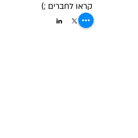
קראו לחברים ;)
אודות מטאור
כרטיסים לכל הפעיליות
גלריה
טיול בשבילי הרקיע- מדריך למדריכים
שומעים כוכבים
לוח שנה אסטרונומי לישראל
צור קשר
כתבו עלינו
באנו ליהנות​​