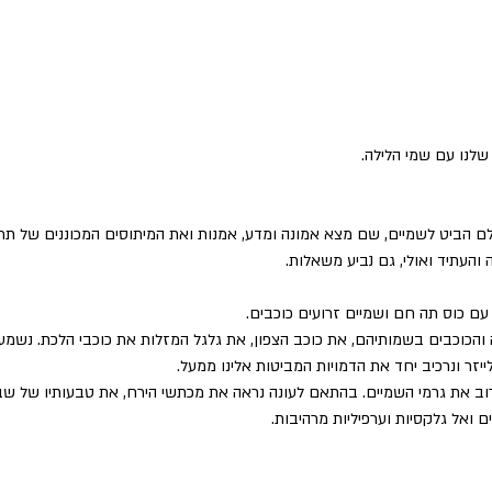
נו עם שמי הלילה.
הביט לשמיים, שם מצא אמונה ומדע, אמנות ואת המיתוסים המכוננים של תרבו
והעתיד ואולי, גם נביע משאלות.
עם כוס תה חם ושמיים זרועים כוכבים.
והכוכבים בשמותיהם, את כוכב הצפון, את גלגל המזלות את כוכבי הלכת. נשמע 
ייזר ונרכיב יחד את הדמויות המביטות אלינו ממעל.
ב את גרמי השמיים. בהתאם לעונה נראה את מכתשי הירח, את טבעותיו של שבתא
ם ואל גלקסיות וערפיליות מרהיבות.