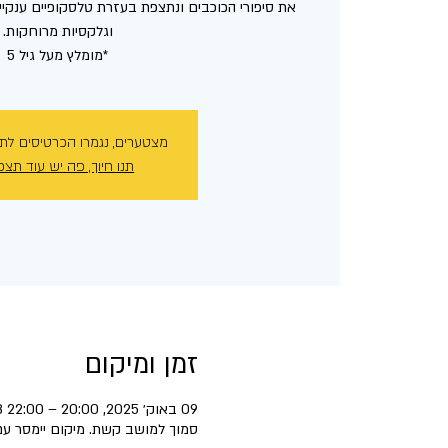
את סיפורי הכוכבים ונתצפת בעזרת טלסקופיים ענקיים
*מומלץ מעל גיל 5
מצטערים, נגמרו הכרטיסים לת
תנו חיוך, פה יש עוד תצפ
זמן ומיקום
09 באוק׳ 2025, 20:00 – 22:00 GMT‎+3‎
סמוך למושב קשת. מיקום יימסר עם