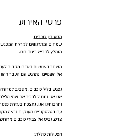
פרטי האירוע
מסע בין כוכבים
שמחים ומתרגשים לקראת המפגש של
מומלץ להביא ביגוד חם.
משחר האנושות האדם מסביב לעולם 
אל השמיים ונתרגש עם העבר ההווה 
נפגש בליל כוכבים, מסביב למדורה 
אט אט נתחיל להכיר את שמי הלילה 
ותרבותינו אנו. נתצפת בעזרת פנס ל
עם הטלסקופים הענקיים נראה מקרו
צדק. נביט אל צבירי כוכבים מרוחקי
הפעילות כוללת: