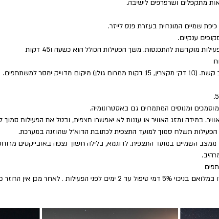
ות מתקפלים ושרפרפים לישיבה.
יפת שמיים המונחית בעזרת פנס לייזר.
ופים ענקיים.
ות מוקדשת להתכנסות. משך הפעילות הכולל הוא כשעה ו45 דקות
ח
מדוייק ימסר למשתתפים.
 מוסמכים ומנוסים המתמחים גם באסטרונומיה.
וויר. במידה ומזג האוויר או עננות לא יאפשרו תצפית, נבטל את הפעילות סמוך 
ול הפעילות תשלח סמוך למועד התצפית לכתובת הדוא״ל שהוזנה במערכת.
ממצב השמיים במועד התצפית. לדוגמא, בלילה חשוך נצפה באובייקטים מרוחק
רהיב.
תפים
ילות . לאחר מכן אין החזר כספי על ביטול