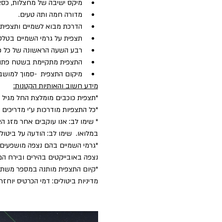
מיקס ישיבה של מחצלות, כסא
מדורה חמה ותה טעים.
הדרכת מבוא לשמיים ותצפית כ
תצפית על גרמי השמיים בטלסק
רבע השעה הראשונה של כל פעיל
התצפית מתקיימת בשטח פתו
מיקום התצפית  -סמוך למושב קשת. (10 דק׳ מקצרין, 15 דקות ממרום גולן) מיקום 
מידע חשוב והאותיות הקטנות:
*תצפית כוכבים מומלצת החל מגיל 5.
*כל התצפיות מודרכות ע״י מדריכים
* שימו לב: אנו עוקבים אחר מזג הא
במלואו.  שימו לב: הודעה על ביט
*גרמי השמיים בהם נצפה מושפעים 
נצפה באובייקטים בהירים ובירח המ
​*קיום התצפית מותנה במספר משת
מדיניות ביטולים: דמי הכרטיס יוחזרו במלואם בניכוי 5% דמי טיפול עד 2 ימים לפני הפע