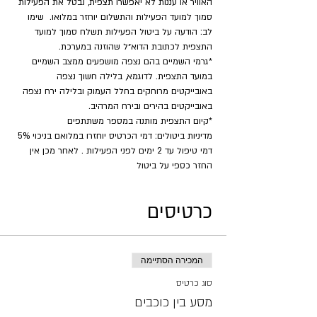
האוויר או עננות לא יאפשרו תצפית, נבטל את הפעילות 
סמוך למועד הפעילות והתשלום יוחזר במלואו.  שימו 
לב: הודעה על ביטול הפעילות תשלח סמוך למועד 
התצפית לכתובת הדוא״ל שהוזנה במערכת.
*גרמי השמיים בהם נצפה מושפעים ממצב השמיים 
במועד התצפית. לדוגמא, בלילה חשוך נצפה 
באובייקטים מרוחקים בחלל העמוק ובלילה ירח נצפה 
באובייקטים בהירים ובירח המרהיב.
​*קיום התצפית מותנה במספר משתתפים
מדיניות ביטולים: דמי הכרטיס יוחזרו במלואם בניכוי 5% 
דמי טיפול עד 2 ימים לפני הפעילות . לאחר מכן אין 
החזר כספי על ביטול
כרטיסים
המכירה הסתיימה
סוג כרטיס
מסע בין כוכבים