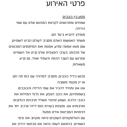
פרטי האירוע
מסע בין כוכבים
שמחים ומתרגשים לקראת המפגש שלנו עם שמי 
הלילה.
מומלץ להביא ביגוד חם.
משחר האנושות האדם מסביב לעולם הביט לשמיים, 
שם מצא אמונה ומדע, אמנות ואת המיתוסים המכוננים 
של תרבותו. בערבי התצפית שלנו נביט אל השמיים 
ונתרגש עם העבר ההווה והעתיד ואולי, גם נביע 
משאלות.
נפגש בליל כוכבים, מסביב למדורה עם כוס תה חם 
או יין מקומי משובח.
אט אט נתחיל להכיר את שמי הלילה והכוכבים 
בשמותיהם, את כוכב הצפון, את גלגל המזלות את 
כוכבי הלכת. נשמע סיפורי משלל תרבויות הגלובוס 
ותרבותינו אנו. נתצפת בעזרת פנס לייזר ונרכיב יחד את 
הדמויות המביטות אלינו ממעל.
עם הטלסקופים הענקיים נראה מקרוב את גרמי 
השמיים. בהתאם לעונה נראה את מכתשי הירח, את 