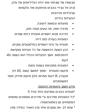
טבעותיו של שבתאי ואת ירחיו הגליליאנים של צדק. 
נביט אל צבירי כוכבים מרוחקים ואל גלקסיות 
וערפיליות מרהיבות.
הפעילות כוללת:
מחצלות וכסאות לישיבה.
מדורה חמה, תה טעים וקפה חזק.
הדרכת מבוא לשמיים ותצפית כיפת שמיים 
המונחית בעזרת פנס לייזר.
תצפית על גרמי השמיים בטלסקופים ענקיים.
רבע השעה הראשונה של כל פעילות מוקדשת 
להתכנסות. משך הפעילות הכולל הוא כשעה ו45 
דקות
התצפית מתקיימת בשטח פתוח
מיקום התצפית  -סמוך למושב קשת. (10 דק׳ 
מקצרין, 15 דקות ממרום גולן) מיקום מדוייק ימסר 
למשתתפים.
מידע חשוב והאותיות הקטנות:
*תצפית כוכבים מומלצת החל מגיל 5.
*כל התצפיות מודרכות ע״י מדריכים מוסמכים ומנוסים 
המתמחים גם באסטרונומיה.
* שימו לב: אנו עוקבים אחר מזג האוויר. במידה ומזג 