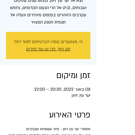
נצא אל יער עין זיוון. נפגוש עצים עתיקים
ועבותים, נביט אל הרי הגעש הקדומים, נחפש
עקרבים הזוהרים בפנסים מיוחדים ונעלה אל
תצפית הטנק המצויר
הי, מצטערים, נגמרו הכרטיסים לסיור הזה
תנו חיוך, פה יש עוד סיורים
זמן ומיקום
08 באוג׳ 2022, 20:30 – 22:00
יער עין זיוון
פרטי האירוע
מסתרי יער עין זיוון - סיור עששיות ועקרבים