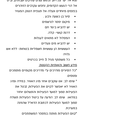
נצא אל יער עין זיוון. נפגוש עצים עתיקים ועבותים, נביט 
אל הרי הגעש הקדומים, נחפש עקרבים הזוהרים 
בפנסים מיוחדים ונעלה אל תצפית הטנק המצויר
סיור בן כשעה ורבע .
מיקום ימסר לנרשמים
יש להביא ביגוד חם
דרגת קושי- קלה.
המסלול לא מתאים לעגלות
יש להביא מים ונעליים
העששיות הן עששיות חשמליות בטוחות- ללא אש 
גלויה
כל משתתף מגיל 3 חייב בכרטיס
מידע חשוב והאותיות הקטנות:
*כל הסיורים מודרכים ע״י מדריכים מקומיים מוסמכים 
ומנוסים.
* שימו לב: אנו עוקבים אחר מזג האוויר. במידה ומזג 
האוויר לא יאפשר לקיים את הפעילות, נבטל את 
הפעילות סמוך למועד הפעילות והתשלום יוחזר 
במלואו.  שימו לב: הודעה על ביטול הפעילות תשלח 
סמוך למועד הפעילות לכתובת הדוא״ל שהוזנה 
במערכת.
​*קיום הפעילות מותנה במספר המשתתפים