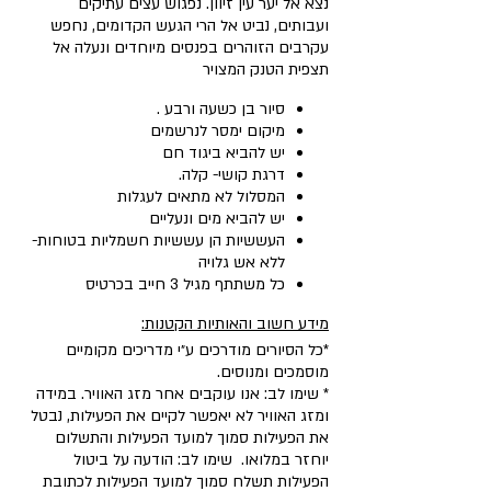
נצא אל יער עין זיוון. נפגוש עצים עתיקים
ועבותים, נביט אל הרי הגעש הקדומים, נחפש
עקרבים הזוהרים בפנסים מיוחדים ונעלה אל
תצפית הטנק המצויר
סיור בן כשעה ורבע .
מיקום ימסר לנרשמים
יש להביא ביגוד חם
דרגת קושי- קלה.
המסלול לא מתאים לעגלות
יש להביא מים ונעליים
העששיות הן עששיות חשמליות בטוחות-
ללא אש גלויה
כל משתתף מגיל 3 חייב בכרטיס
מידע חשוב והאותיות הקטנות:
*כל הסיורים מודרכים ע״י מדריכים מקומיים
מוסמכים ומנוסים.
* שימו לב: אנו עוקבים אחר מזג האוויר. במידה
ומזג האוויר לא יאפשר לקיים את הפעילות, נבטל
את הפעילות סמוך למועד הפעילות והתשלום
יוחזר במלואו. שימו לב: הודעה על ביטול
הפעילות תשלח סמוך למועד הפעילות לכתובת