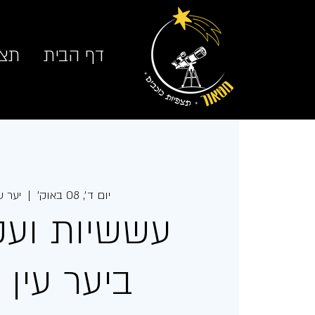
דף הבית
תצפ
יום ד׳, 08 באוק׳
  |  
יער עי
עששיות ועק
ביער עין זי