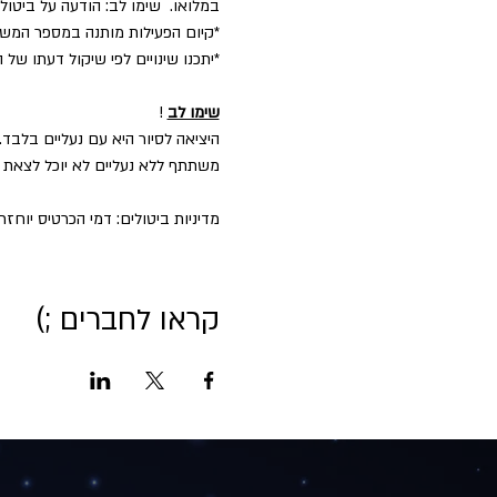
במלואו.  שימו לב: הודעה על ביט
​*קיום הפעילות מותנה במספר המש
*יתכנו שינויים לפי שיקול דעתו של 
שימו לב
 !
היציאה לסיור היא עם נעליים בלבד.
משתתף ללא נעליים לא יוכל לצאת ל
מדיניות ביטולים: דמי הכרטיס יוחזרו במלואם עד 2 ימים לפני הפעילות בניכוי 5% דמי טיפו
קראו לחברים ;)