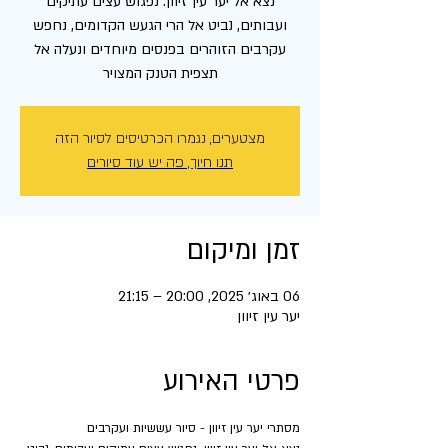
נצא אל יער עין זיוון. נפגוש עצים עתיקים
ועבותים, נביט אל הרי הגעש הקדומים, נחפש
עקרבים הזוהרים בפנסים מיוחדים ונעלה אל
תצפית הטנק המצויר
מצטערים, נגמרו הכרטיסים לסיור הזה
תנו חיוך, פה יש עוד סיורים
זמן ומיקום
06 באוג׳ 2025, 20:00 – 21:15
יער עין זיוון
פרטי האירוע
מסתרי יער עין זיוון - סיור עששיות ועקרבים