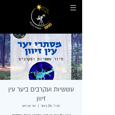
עששיות ועקרבים ביער עין
זיוון
יום ד׳, 06 באוג׳
  |  
יער עין זיוון