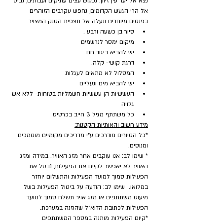
נצא אל יער עין זיוון. נפגוש עצים עתיקים ועבותים, נביט 
אל הרי הגעש הקדומים, נחפש עקרבים הזוהרים 
בפנסים מיוחדים ונעלה אל תצפית הטנק המצויר
סיור בן כשעה ורבע .
מיקום ימסר לנרשמים
יש להביא ביגוד חם
דרגת קושי- קלה.
המסלול לא מתאים לעגלות
יש להביא מים ונעליים
העששיות הן עששיות חשמליות בטוחות- ללא אש 
גלויה
כל משתתף מגיל 3 חייב בכרטיס
מידע חשוב והאותיות הקטנות:
*כל הסיורים מודרכים ע״י מדריכים מקומיים מוסמכים 
ומנוסים.
* שימו לב: אנו עוקבים אחר מזג האוויר. במידה ומזג 
האוויר לא יאפשר לקיים את הפעילות, נבטל את 
הפעילות סמוך למועד הפעילות והתשלום יוחזר 
במלואו.  שימו לב: הודעה על ביטול הפעילות בשל 
מיעוט משתתפים או מזג אויר תשלח סמוך למועד 
הפעילות לכתובת הדוא״ל שהוזנה במערכת.
​*קיום הפעילות מותנה במספר המשתתפים