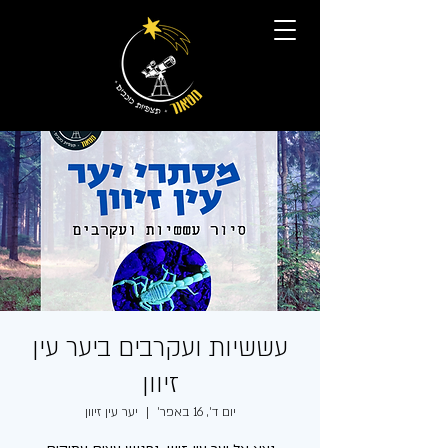
עששיות ועקרבים ביער עין
זיוון
יום ד׳, 16 באפר׳
  |  
יער עין זיוון