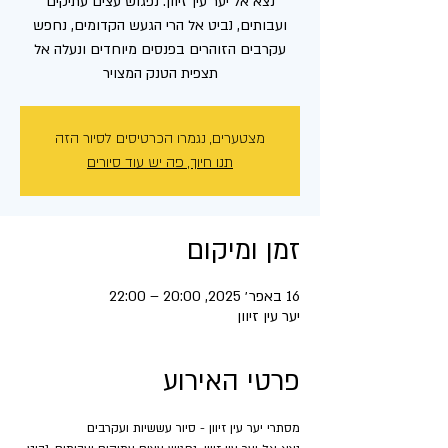
נצא אל יער עין זיוון. נפגוש עצים עתיקים
ועבותים, נביט אל הרי הגעש הקדומים, נחפש
עקרבים הזוהרים בפנסים מיוחדים ונעלה אל
תצפית הטנק המצויר
מצטערים, נגמרו הכרטיסים לסיור הזה
תנו חיוך, פה יש עוד סיורים
זמן ומיקום
16 באפר׳ 2025, 20:00 – 22:00
יער עין זיוון
פרטי האירוע
מסתרי יער עין זיוון - סיור עששיות ועקרבים