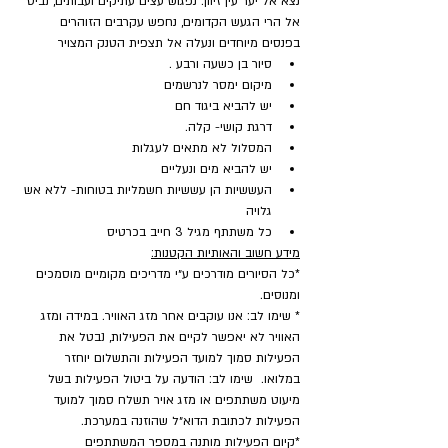
נצא אל יער עין זיוון. נפגוש עצים עתיקים ועבותים, נביט 
אל הרי הגעש הקדומים, נחפש עקרבים הזוהרים 
בפנסים מיוחדים ונעלה אל תצפית הטנק המצויר
סיור בן כשעה ורבע .
מיקום ימסר לנרשמים
יש להביא ביגוד חם
דרגת קושי- קלה.
המסלול לא מתאים לעגלות
יש להביא מים ונעליים
העששיות הן עששיות חשמליות בטוחות- ללא אש 
גלויה
כל משתתף מגיל 3 חייב בכרטיס
מידע חשוב והאותיות הקטנות:
*כל הסיורים מודרכים ע״י מדריכים מקומיים מוסמכים 
ומנוסים.
* שימו לב: אנו עוקבים אחר מזג האוויר. במידה ומזג 
האוויר לא יאפשר לקיים את הפעילות, נבטל את 
הפעילות סמוך למועד הפעילות והתשלום יוחזר 
במלואו.  שימו לב: הודעה על ביטול הפעילות בשל 
מיעוט משתתפים או מזג אויר תשלח סמוך למועד 
הפעילות לכתובת הדוא״ל שהוזנה במערכת.
​*קיום הפעילות מותנה במספר המשתתפים