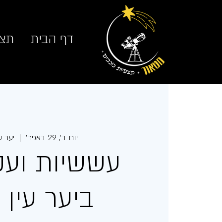
דף הבית
תצפ
יום ב׳, 29 באפר׳
  |  
יער עי
עששיות ועק
ביער עין זי