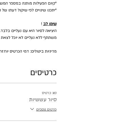
​*קיום הפעילות מותנה במספר המש
*יתכנו שינויים לפי שיקול דעתו של 
שימו לב
!
היציאה לסיור היא עם נעליים בלבד.
משתתף ללא נעליים לא יוכל לצאת ל
מדיניות ביטולים: דמי הכרטיס יוחזרו במלואם עד 2 ימים לפני הפעילות בניכוי 5% דמי טיפו
כרטיסים
סוג כרטיס
סיור עששיות
פרטים נוספים