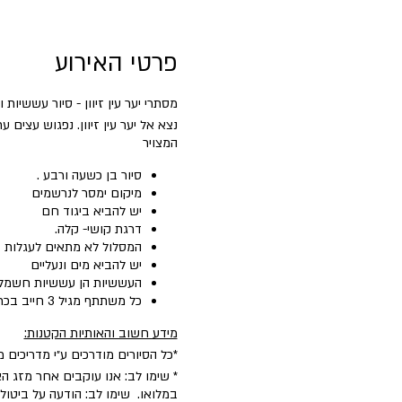
פרטי האירוע
מסתרי יער עין זיוון - סיור עששיות 
נצא אל יער עין זיוון. נפגוש עצים
המצויר
סיור בן כשעה ורבע .
מיקום ימסר לנרשמים
יש להביא ביגוד חם
דרגת קושי- קלה.
המסלול לא מתאים לעגלות
יש להביא מים ונעליים
העששיות הן עששיות חשמליו
כל משתתף מגיל 3 חייב בכרטיס
מידע חשוב והאותיות הקטנות:
*כל הסיורים מודרכים ע״י מדריכים 
* שימו לב: אנו עוקבים אחר מזג הא
במלואו. שימו לב: הודעה על ביטו