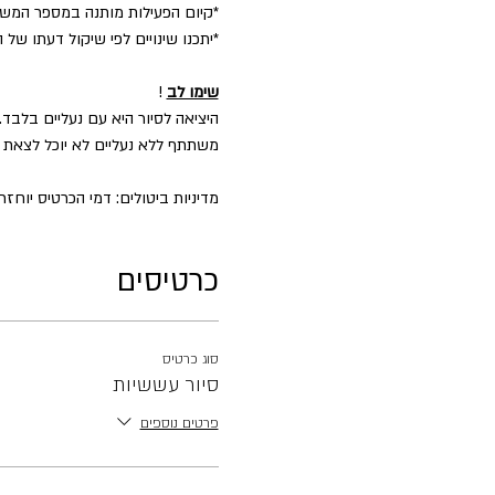
​*קיום הפעילות מותנה במספר המש
*יתכנו שינויים לפי שיקול דעתו של 
שימו לב
!
היציאה לסיור היא עם נעליים בלבד.
משתתף ללא נעליים לא יוכל לצאת ל
מדיניות ביטולים: דמי הכרטיס יוחזרו במלואם עד 2 ימים לפני הפעילות בניכוי 5% דמי טיפו
כרטיסים
סוג כרטיס
סיור עששיות
פרטים נוספים