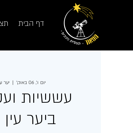
דף הבית
תצפ
יום ו׳, 06 באוק׳
  |  
יער עי
עששיות ועק
ביער עין זי