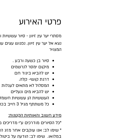
פרטי האירוע
מסתרי יער עין זיוון - סיור עששיות 
נצא אל יער עין זיוון. נפגוש עצים
המצויר
סיור בן כשעה ורבע .
מיקום ימסר לנרשמים
יש להביא ביגוד חם
דרגת קושי- קלה.
המסלול לא מתאים לעגלות
יש להביא מים ונעליים
העששיות הן עששיות חשמליו
כל משתתף מגיל 3 חייב בכרטיס
מידע חשוב והאותיות הקטנות:
*כל הסיורים מודרכים ע״י מדריכים 
* שימו לב: אנו עוקבים אחר מזג הא
במלואו. שימו לב: הודעה על ביטו