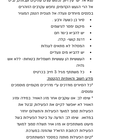
נצא אל יער עין זיוון. נפגוש עצים עתיקים ועבותים, נביט 
אל הרי הגעש הקדומים, נחפש עקרבים הזוהרים 
בפנסים מיוחדים ונעלה אל תצפית הטנק המצויר
סיור בן כשעה ורבע .
מיקום ימסר לנרשמים
יש להביא ביגוד חם
דרגת קושי- קלה.
המסלול לא מתאים לעגלות
יש להביא מים ונעליים
העששיות הן עששיות חשמליות בטוחות- ללא אש 
גלויה
כל משתתף מגיל 3 חייב בכרטיס
מידע חשוב והאותיות הקטנות:
*כל הסיורים מודרכים ע״י מדריכים מקומיים מוסמכים 
ומנוסים.
* שימו לב: אנו עוקבים אחר מזג האוויר. במידה ומזג 
האוויר לא יאפשר לקיים את הפעילות, נבטל את 
הפעילות סמוך למועד הפעילות והתשלום יוחזר 
במלואו.  שימו לב: הודעה על ביטול הפעילות בשל 
מיעוט משתתפים או מזג אויר תשלח סמוך למועד 
הפעילות לכתובת הדוא״ל שהוזנה במערכת.
​*קיום הפעילות מותנה במספר המשתתפים