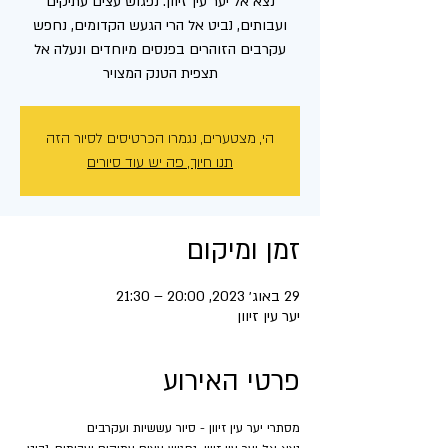
נצא אל יער עין זיוון. נפגוש עצים עתיקים
ועבותים, נביט אל הרי הגעש הקדומים, נחפש
עקרבים הזוהרים בפנסים מיוחדים ונעלה אל
תצפית הטנק המצויר
הי, מצטערים, נגמרו הכרטיסים לסיור הזה
תנו חיוך, פה יש עוד סיורים
זמן ומיקום
29 באוג׳ 2023, 20:00 – 21:30
יער עין זיוון
פרטי האירוע
מסתרי יער עין זיוון - סיור עששיות ועקרבים