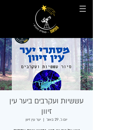
עששיות ועקרבים ביער עין
זיוון
יום ג׳, 29 באוג׳
  |  
יער עין זיוון