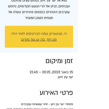
נצא אל יער עין זיוון. נפגוש עצים עתיקים
ועבותים, נביט אל הרי הגעש הקדומים, נחפש
עקרבים הזוהרים בפנסים מיוחדים ונעלה אל
תצפית הטנק המצויר
הי, מצטערים, נגמרו הכרטיסים לסיור הזה
תנו חיוך, פה יש עוד סיורים
זמן ומיקום
15 באוג׳ 2023, 20:15 – 21:45
יער עין זיוון
פרטי האירוע
מסתרי יער עין זיוון - סיור עששיות ועקרבים