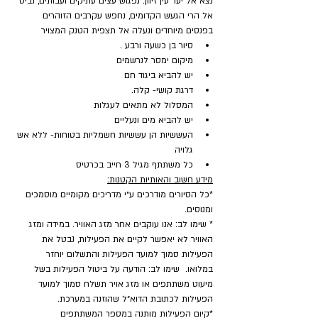
נצא אל יער עין זיוון. נפגוש עצים עתיקים ועבותים, נביט 
אל הרי הגעש הקדומים, נחפש עקרבים הזוהרים 
בפנסים מיוחדים ונעלה אל תצפית הטנק המצויר
סיור בן כשעה ורבע .
מיקום ימסר לנרשמים
יש להביא ביגוד חם
דרגת קושי- קלה.
המסלול לא מתאים לעגלות
יש להביא מים ונעליים
העששיות הן עששיות חשמליות בטוחות- ללא אש 
גלויה
כל משתתף מגיל 3 חייב בכרטיס
מידע חשוב והאותיות הקטנות:
*כל הסיורים מודרכים ע״י מדריכים מקומיים מוסמכים 
ומנוסים.
* שימו לב: אנו עוקבים אחר מזג האוויר. במידה ומזג 
האוויר לא יאפשר לקיים את הפעילות, נבטל את 
הפעילות סמוך למועד הפעילות והתשלום יוחזר 
במלואו.  שימו לב: הודעה על ביטול הפעילות בשל 
מיעוט משתתפים או מזג אויר תשלח סמוך למועד 
הפעילות לכתובת הדוא״ל שהוזנה במערכת.
​*קיום הפעילות מותנה במספר המשתתפים