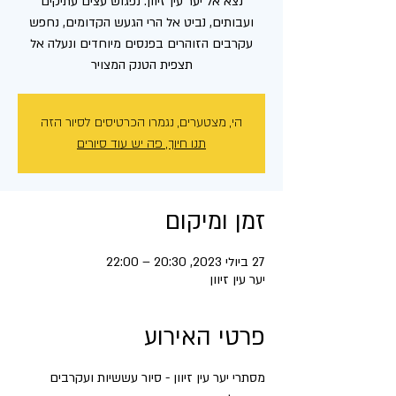
נצא אל יער עין זיוון. נפגוש עצים עתיקים
ועבותים, נביט אל הרי הגעש הקדומים, נחפש
עקרבים הזוהרים בפנסים מיוחדים ונעלה אל
תצפית הטנק המצויר
הי, מצטערים, נגמרו הכרטיסים לסיור הזה
תנו חיוך, פה יש עוד סיורים
זמן ומיקום
27 ביולי 2023, 20:30 – 22:00
יער עין זיוון
פרטי האירוע
מסתרי יער עין זיוון - סיור עששיות ועקרבים