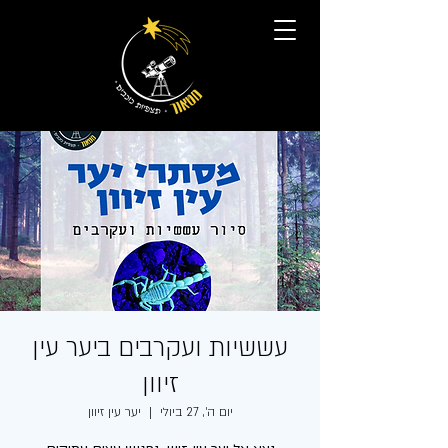
עששיות ועקרבים ביער עין
זיוון
יום ה׳, 27 ביולי
  |  
יער עין זיוון