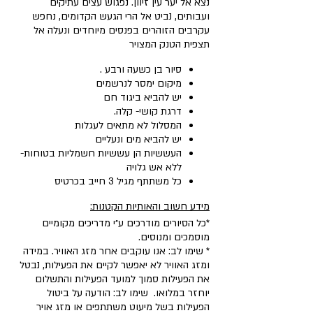
נצא אל יער עין זיוון. נפגוש עצים עתיקים
ועבותים, נביט אל הרי הגעש הקדומים, נחפש
עקרבים הזוהרים בפנסים מיוחדים ונעלה אל
תצפית הטנק המצויר
סיור בן כשעה ורבע .
מיקום ימסר לנרשמים
יש להביא ביגוד חם
דרגת קושי- קלה.
המסלול לא מתאים לעגלות
יש להביא מים ונעליים
העששיות הן עששיות חשמליות בטוחות-
ללא אש גלויה
כל משתתף מגיל 3 חייב בכרטיס
מידע חשוב והאותיות הקטנות:
*כל הסיורים מודרכים ע״י מדריכים מקומיים
מוסמכים ומנוסים.
* שימו לב: אנו עוקבים אחר מזג האוויר. במידה
ומזג האוויר לא יאפשר לקיים את הפעילות, נבטל
את הפעילות סמוך למועד הפעילות והתשלום
יוחזר במלואו. שימו לב: הודעה על ביטול
הפעילות בשל מיעוט משתתפים או מזג אויר