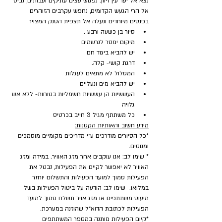
נצא אל יער עין זיוון. נפגוש עצים עתיקים ועבותים, נביט 
אל הרי הגעש הקדומים, נחפש עקרבים הזוהרים 
בפנסים מיוחדים ונעלה אל תצפית הטנק המצויר
סיור בן כשעה ורבע .
מיקום ימסר לנרשמים
יש להביא ביגוד חם
דרגת קושי- קלה.
המסלול לא מתאים לעגלות
יש להביא מים ונעליים
העששיות הן עששיות חשמליות בטוחות- ללא אש 
גלויה
כל משתתף מגיל 3 חייב בכרטיס
מידע חשוב והאותיות הקטנות:
*כל הסיורים מודרכים ע״י מדריכים מקומיים מוסמכים 
ומנוסים.
* שימו לב: אנו עוקבים אחר מזג האוויר. במידה ומזג 
האוויר לא יאפשר לקיים את הפעילות, נבטל את 
הפעילות סמוך למועד הפעילות והתשלום יוחזר 
במלואו.  שימו לב: הודעה על ביטול הפעילות בשל 
מיעוט משתתפים או מזג אויר תשלח סמוך למועד 
הפעילות לכתובת הדוא״ל שהוזנה במערכת.
​*קיום הפעילות מותנה במספר המשתתפים