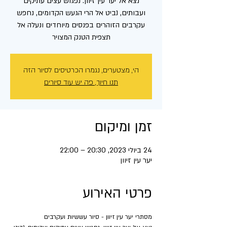
נצא אל יער עין זיוון. נפגוש עצים עתיקים
ועבותים, נביט אל הרי הגעש הקדומים, נחפש
עקרבים הזוהרים בפנסים מיוחדים ונעלה אל
תצפית הטנק המצויר
הי, מצטערים, נגמרו הכרטיסים לסיור הזה
תנו חיוך, פה יש עוד סיורים
זמן ומיקום
24 ביולי 2023, 20:30 – 22:00
יער עין זיוון
פרטי האירוע
מסתרי יער עין זיוון - סיור עששיות ועקרבים