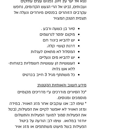
נצא אל יער עין זיוון. נפגוש עצים עתיקים
ועבותים, נביט אל הרי הגעש הקדומים, נחפש
עקרבים הזוהרים בפנסים מיוחדים ונעלה אל
תצפית הטנק המצויר
סיור בן כשעה ורבע .
מיקום ימסר לנרשמים
יש להביא ביגוד חם
דרגת קושי- קלה.
המסלול לא מתאים לעגלות
יש להביא מים ונעליים
העששיות הן עששיות חשמליות בטוחות-
ללא אש גלויה
כל משתתף מגיל 3 חייב בכרטיס
מידע חשוב והאותיות הקטנות:
*כל הסיורים מודרכים ע״י מדריכים מקומיים
מוסמכים ומנוסים.
* שימו לב: אנו עוקבים אחר מזג האוויר. במידה
ומזג האוויר לא יאפשר לקיים את הפעילות, נבטל
את הפעילות סמוך למועד הפעילות והתשלום
יוחזר במלואו. שימו לב: הודעה על ביטול
הפעילות בשל מיעוט משתתפים או מזג אויר