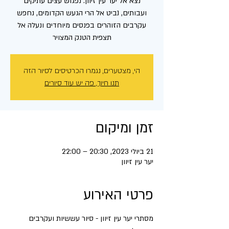
נצא אל יער עין זיוון. נפגוש עצים עתיקים
ועבותים, נביט אל הרי הגעש הקדומים, נחפש
עקרבים הזוהרים בפנסים מיוחדים ונעלה אל
תצפית הטנק המצויר
הי, מצטערים, נגמרו הכרטיסים לסיור הזה
תנו חיוך, פה יש עוד סיורים
זמן ומיקום
21 ביולי 2023, 20:30 – 22:00
יער עין זיוון
פרטי האירוע
מסתרי יער עין זיוון - סיור עששיות ועקרבים