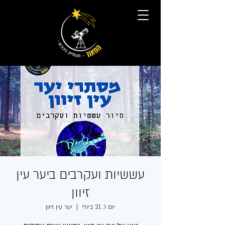
עששיות ועקרבים ביער עין
זיוון
יום ו׳, 21 ביולי
  |  
יער עין זיוון