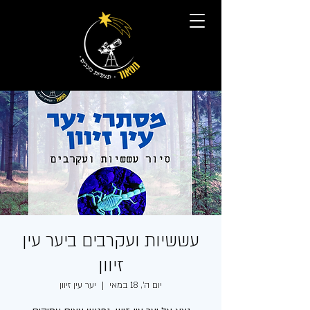
עששיות ועקרבים ביער עין
זיוון
יום ה׳, 18 במאי
  |  
יער עין זיוון