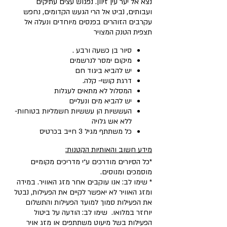
נצא אל יער עין זיוון. נפגוש עצים עתיקים
ועבותים, נביט אל הרי הגעש הקדומים, נחפש
עקרבים הזוהרים בפנסים מיוחדים ונעלה אל
תצפית הטנק המצויר
סיור בן כשעה ורבע .
מיקום ימסר לנרשמים
יש להביא ביגוד חם
דרגת קושי- קלה.
המסלול לא מתאים לעגלות
יש להביא מים ונעליים
העששיות הן עששיות חשמליות בטוחות-
ללא אש גלויה
כל משתתף מגיל 3 חייב בכרטיס
מידע חשוב והאותיות הקטנות:
*כל הסיורים מודרכים ע״י מדריכים מקומיים
מוסמכים ומנוסים.
* שימו לב: אנו עוקבים אחר מזג האוויר. במידה
ומזג האוויר לא יאפשר לקיים את הפעילות, נבטל
את הפעילות סמוך למועד הפעילות והתשלום
יוחזר במלואו. שימו לב: הודעה על ביטול
הפעילות בשל מיעוט משתתפים או מזג אויר