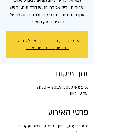
נצא אל יער עין זיוון. נפגוש עצים עתיקים
ועבותים, נביט אל הרי הגעש הקדומים, נחפש
עקרבים הזוהרים בפנסים מיוחדים ונעלה אל
תצפית הטנק המצויר
הי, מצטערים, נגמרו הכרטיסים לסיור הזה
תנו חיוך, פה יש עוד סיורים
זמן ומיקום
18 במאי 2023, 20:15 – 21:30
יער עין זיוון
פרטי האירוע
מסתרי יער עין זיוון - סיור עששיות ועקרבים