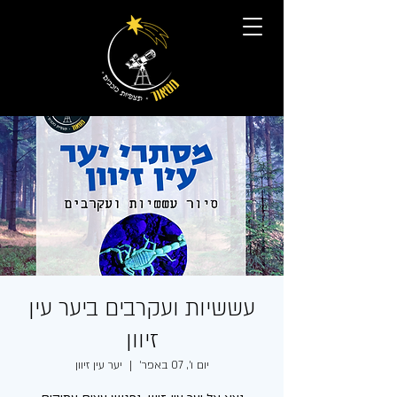
עששיות ועקרבים ביער עין
זיוון
יום ו׳, 07 באפר׳
  |  
יער עין זיוון