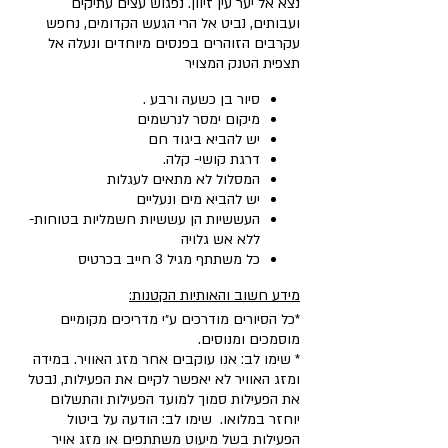
נצא אל יער עין זיוון. נפגוש עצים עתיקים
ועבותים, נביט אל הרי הגעש הקדומים, נחפש
עקרבים הזוהרים בפנסים מיוחדים ונעלה אל
תצפית הטנק המצויר
סיור בן כשעה ורבע .
מיקום ימסר לנרשמים
יש להביא ביגוד חם
דרגת קושי- קלה.
המסלול לא מתאים לעגלות
יש להביא מים ונעליים
העששיות הן עששיות חשמליות בטוחות-
ללא אש גלויה
כל משתתף מגיל 3 חייב בכרטיס
מידע חשוב והאותיות הקטנות:
*כל הסיורים מודרכים ע״י מדריכים מקומיים
מוסמכים ומנוסים.
* שימו לב: אנו עוקבים אחר מזג האוויר. במידה
ומזג האוויר לא יאפשר לקיים את הפעילות, נבטל
את הפעילות סמוך למועד הפעילות והתשלום
יוחזר במלואו. שימו לב: הודעה על ביטול
הפעילות בשל מיעוט משתתפים או מזג אויר