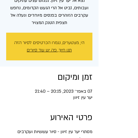
נצא אל יער עין זיוון. נפגוש עצים עתיקים
ועבותים, נביט אל הרי הגעש הקדומים, נחפש
עקרבים הזוהרים בפנסים מיוחדים ונעלה אל
תצפית הטנק המצויר
הי, מצטערים, נגמרו הכרטיסים לסיור הזה
תנו חיוך, פה יש עוד סיורים
זמן ומיקום
07 באפר׳ 2023, 20:15 – 21:40
יער עין זיוון
פרטי האירוע
מסתרי יער עין זיוון - סיור עששיות ועקרבים