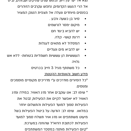
נצא אל יער עין זיוון. נפגוש עצים עתיקים ועבותים, נביט 
אל הרי הגעש הקדומים, נחפש עקרבים הזוהרים 
בפנסים מיוחדים ונעלה אל תצפית הטנק המצויר
סיור בן כשעה ורבע .
מיקום ימסר לנרשמים
יש להביא ביגוד חם
דרגת קושי- קלה.
המסלול לא מתאים לעגלות
יש להביא מים ונעליים
העששיות הן עששיות חשמליות בטוחות- ללא אש 
גלויה
כל משתתף מגיל 3 חייב בכרטיס
מידע חשוב והאותיות הקטנות:
*כל הסיורים מודרכים ע״י מדריכים מקומיים מוסמכים 
ומנוסים.
* שימו לב: אנו עוקבים אחר מזג האוויר. במידה ומזג 
האוויר לא יאפשר לקיים את הפעילות, נבטל את 
הפעילות סמוך למועד הפעילות והתשלום יוחזר 
במלואו.  שימו לב: הודעה על ביטול הפעילות בשל 
מיעוט משתתפים או מזג אויר תשלח סמוך למועד 
הפעילות לכתובת הדוא״ל שהוזנה במערכת.
​*קיום הפעילות מותנה במספר המשתתפים