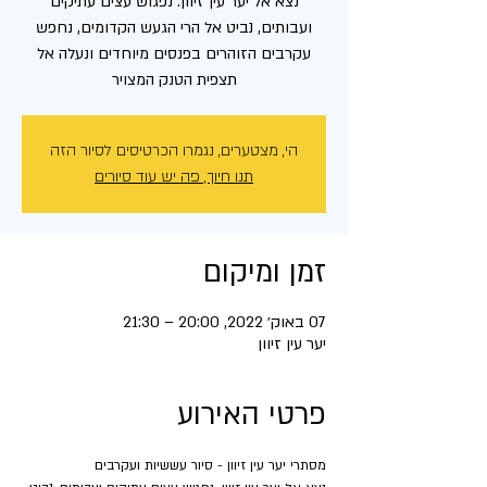
נצא אל יער עין זיוון. נפגוש עצים עתיקים
ועבותים, נביט אל הרי הגעש הקדומים, נחפש
עקרבים הזוהרים בפנסים מיוחדים ונעלה אל
תצפית הטנק המצויר
הי, מצטערים, נגמרו הכרטיסים לסיור הזה
תנו חיוך, פה יש עוד סיורים
זמן ומיקום
07 באוק׳ 2022, 20:00 – 21:30
יער עין זיוון
פרטי האירוע
מסתרי יער עין זיוון - סיור עששיות ועקרבים