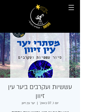
עששיות ועקרבים ביער עין
זיוון
יום ו׳, 07 באוק׳
  |  
יער עין זיוון