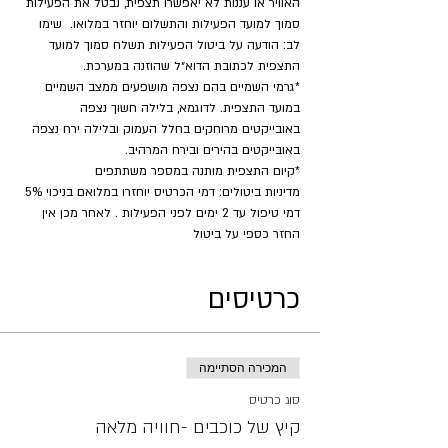
האוויר או עננות לא יאפשרו תצפית, נבטל את הפעילות 
סמוך למועד הפעילות והתשלום יוחזר במלואו.  שימו 
לב: הודעה על ביטול הפעילות תשלח סמוך למועד 
התצפית לכתובת הדוא״ל שהוזנה במערכת.
*גרמי השמיים בהם נצפה מושפעים ממצב השמיים 
במועד התצפית. לדוגמא, בלילה חשוך נצפה 
באובייקטים מרוחקים בחלל העמוק ובלילה ירח נצפה 
באובייקטים בהירים ובירח המרהיב.
​*קיום התצפית מותנה במספר משתתפים
מדיניות ביטולים: דמי הכרטיס יוחזרו במלואם בניכוי 5% 
דמי טיפול עד 2 ימים לפני הפעילות . לאחר מכן אין 
החזר כספי על ביטול
כרטיסים
המכירה הסתיימה
סוג כרטיס
קיץ של כוכבים -חוויה מלאה