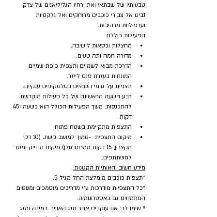
טבעותיו של שבתאי ואת ירחיו הגליליאנים של צדק. 
נביט אל צבירי כוכבים מרוחקים ואל גלקסיות 
וערפיליות מרהיבות.
הפעילות כוללת:
מחצלות וכסאות לישיבה.
מדורה חמה ותה טעים.
הדרכת מבוא לשמיים ותצפית כיפת שמיים 
המונחית בעזרת פנס לייזר.
תצפית על גרמי השמיים בטלסקופים ענקיים.
רבע השעה הראשונה של כל פעילות מוקדשת 
להתכנסות. משך הפעילות הכולל הוא כשעה ו45 
דקות
התצפית מתקיימת בשטח פתוח
מיקום התצפית  -סמוך למושב קשת. (10 דק׳ 
מקצרין, 15 דקות ממרום גולן) מיקום מדוייק ימסר 
למשתתפים.
מידע חשוב והאותיות הקטנות:
*תצפית כוכבים מומלצת החל מגיל 5.
*כל התצפיות מודרכות ע״י מדריכים מוסמכים ומנוסים 
המתמחים גם באסטרונומיה.
* שימו לב: אנו עוקבים אחר מזג האוויר. במידה ומזג 