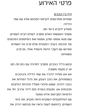
פרטי האירוע
קיץ בין כוכבים
שמחים ומתרגשים לקראת המפגש שלנו עם שמי 
הלילה.
מומלץ להביא ביגוד חם.
משחר האנושות האדם מסביב לעולם הביט לשמיים, 
שם מצא אמונה ומדע, אמנות ואת המיתוסים המכוננים 
של תרבותו. בערבי התצפית שלנו נביט אל השמיים 
ונתרגש עם העבר ההווה והעתיד ואולי, גם נביע 
משאלות.
נפגש בליל כוכבים, מסביב למדורה עם כוס תה חם 
או יין מקומי משובח.
אט אט נתחיל להכיר את שמי הלילה והכוכבים 
בשמותיהם, את כוכב הצפון, את גלגל המזלות את 
כוכבי הלכת. נשמע סיפורי משלל תרבויות הגלובוס 
ותרבותינו אנו. נתצפת בעזרת פנס לייזר ונרכיב יחד את 
הדמויות המביטות אלינו ממעל.
עם הטלסקופים הענקיים נראה מקרוב את גרמי 
השמיים. בהתאם לעונה נראה את מכתשי הירח, את 