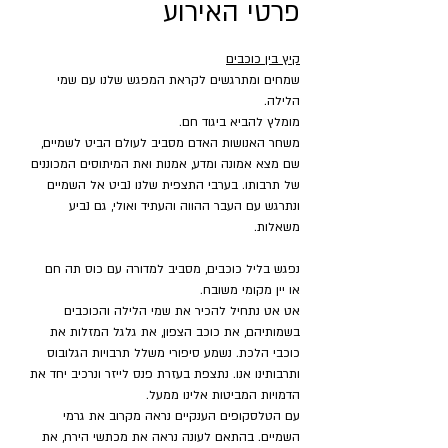
פרטי האירוע
קיץ בין כוכבים
שמחים ומתרגשים לקראת המפגש שלנו עם שמי 
הלילה.
מומלץ להביא ביגוד חם.
משחר האנושות האדם מסביב לעולם הביט לשמיים, 
שם מצא אמונה ומדע, אמנות ואת המיתוסים המכוננים 
של תרבותו. בערבי התצפית שלנו נביט אל השמיים 
ונתרגש עם העבר ההווה והעתיד ואולי, גם נביע 
משאלות.
נפגש בליל כוכבים, מסביב למדורה עם כוס תה חם 
או יין מקומי משובח.
אט אט נתחיל להכיר את שמי הלילה והכוכבים 
בשמותיהם, את כוכב הצפון, את גלגל המזלות את 
כוכבי הלכת. נשמע סיפורי משלל תרבויות הגלובוס 
ותרבותינו אנו. נתצפת בעזרת פנס לייזר ונרכיב יחד את 
הדמויות המביטות אלינו ממעל.
עם הטלסקופים הענקיים נראה מקרוב את גרמי 
השמיים. בהתאם לעונה נראה את מכתשי הירח, את 