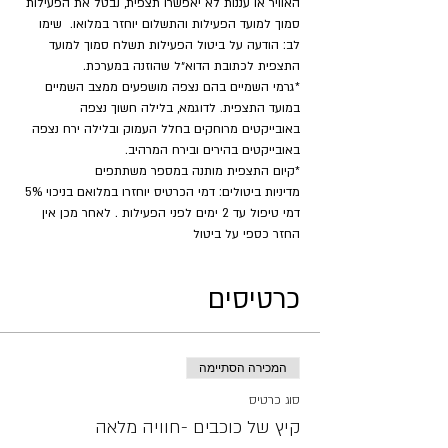
האוויר או עננות לא יאפשרו תצפית, נבטל את הפעילות 
סמוך למועד הפעילות והתשלום יוחזר במלואו.  שימו 
לב: הודעה על ביטול הפעילות תשלח סמוך למועד 
התצפית לכתובת הדוא״ל שהוזנה במערכת.
*גרמי השמיים בהם נצפה מושפעים ממצב השמיים 
במועד התצפית. לדוגמא, בלילה חשוך נצפה 
באובייקטים מרוחקים בחלל העמוק ובלילה ירח נצפה 
באובייקטים בהירים ובירח המרהיב.
​*קיום התצפית מותנה במספר משתתפים
מדיניות ביטולים: דמי הכרטיס יוחזרו במלואם בניכוי 5% 
דמי טיפול עד 2 ימים לפני הפעילות . לאחר מכן אין 
החזר כספי על ביטול
כרטיסים
המכירה הסתיימה
סוג כרטיס
קיץ של כוכבים -חוויה מלאה