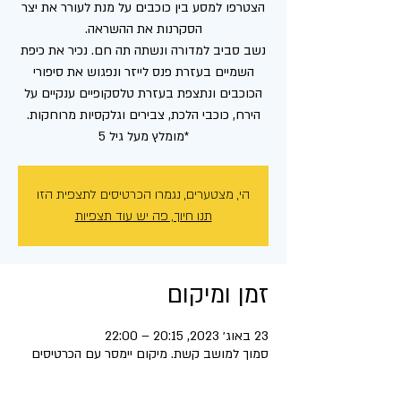
הצטרפו למסע בין כוכבים על מנת לעורר את יצר
נשב סביב למדורה ונשתה תה חם. נכיר את כיפת
השמיים בעזרת פנס לייזר ונפגוש את סיפורי
הכוכבים ונתצפת בעזרת טלסקופיים ענקיים על
*מומלץ מעל גיל 5
הי, מצטערים, נגמרו הכרטיסים לתצפית הזו
תנו חיוך, פה יש עוד תצפיות
זמן ומיקום
23 באוג׳ 2023, 20:15 – 22:00
סמוך למושב קשת. מיקום יימסר עם הכרטיסים