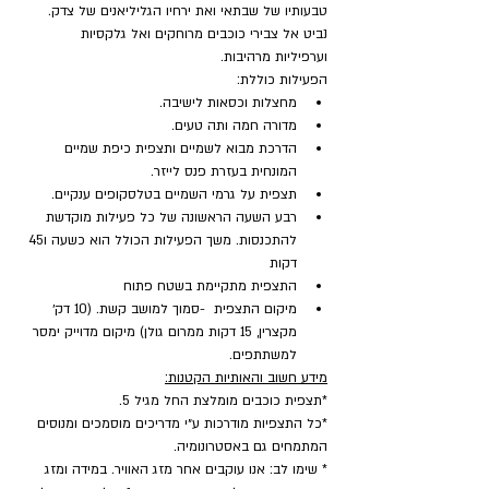
טבעותיו של שבתאי ואת ירחיו הגליליאנים של צדק. 
נביט אל צבירי כוכבים מרוחקים ואל גלקסיות 
וערפיליות מרהיבות.
הפעילות כוללת:
מחצלות וכסאות לישיבה.
מדורה חמה ותה טעים.
הדרכת מבוא לשמיים ותצפית כיפת שמיים 
המונחית בעזרת פנס לייזר.
תצפית על גרמי השמיים בטלסקופים ענקיים.
רבע השעה הראשונה של כל פעילות מוקדשת 
להתכנסות. משך הפעילות הכולל הוא כשעה ו45 
דקות
התצפית מתקיימת בשטח פתוח
מיקום התצפית  -סמוך למושב קשת. (10 דק׳ 
מקצרין, 15 דקות ממרום גולן) מיקום מדוייק ימסר 
למשתתפים.
מידע חשוב והאותיות הקטנות:
*תצפית כוכבים מומלצת החל מגיל 5.
*כל התצפיות מודרכות ע״י מדריכים מוסמכים ומנוסים 
המתמחים גם באסטרונומיה.
* שימו לב: אנו עוקבים אחר מזג האוויר. במידה ומזג 