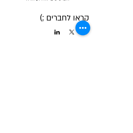
קראו לחברים ;)
אודות מטאור
כרטיסים לכל הפעיליות
גלריה
טיול בשבילי הרקיע- מדריך למדריכים
שומעים כוכבים
לוח שנה אסטרונומי לישראל
צור קשר
כתבו עלינו