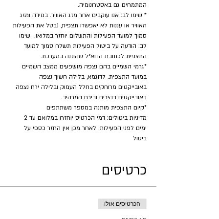
המתמחים גם באסטרונומיה.
* שימו לב: אנו עוקבים אחר מזג האוויר. במידה ומזג 
האוויר או עננות לא יאפשרו תצפית, נבטל את הפעילות 
סמוך למועד הפעילות והתשלום יוחזר במלואו.  שימו 
לב: הודעה על ביטול הפעילות תשלח סמוך למועד 
התצפית לכתובת הדוא״ל שהוזנה במערכת.
*גרמי השמיים בהם נצפה מושפעים ממצב השמיים 
במועד התצפית. לדוגמא, בלילה חשוך נצפה 
באובייקטים מרוחקים בחלל העמוק ובלילה ירח נצפה 
באובייקטים בהירים ובירח המרהיב.
​*קיום התצפית מותנה במספר משתתפים
מדיניות ביטולים: דמי הכרטיס יוחזרו במלואם עד 2 
ימים לפני הפעילות. לאחר מכן אין החזר כספי על 
ביטול
כרטיסים
הכרטיסים אזלו