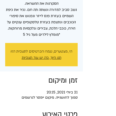
נשב סביב למדורה ונשתה תה חם. נכיר את כיפת
השמיים בעזרת פנס לייזר ונפגוש את סיפורי
הכוכבים ונתצפת בעזרת טלסקופיים ענקיים על
*מומלץ לילדים מעל גיל 5
הי, מצטערים, נגמרו הכרטיסים לתצפית הזו
תנו חיוך, פה יש עוד תצפיות
זמן ומיקום
21 ביולי 2021, 20:15
סמוך לחושנייה. מיקום יימסר לנרשמים
פרטי האירוע