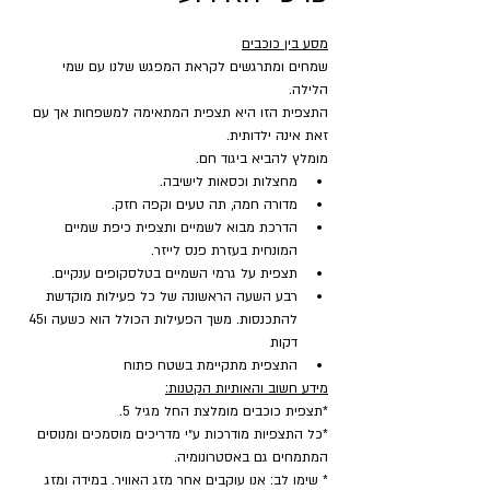
מסע בין כוכבים
שמחים ומתרגשים לקראת המפגש שלנו עם שמי 
הלילה.
התצפית הזו היא תצפית המתאימה למשפחות אך עם 
זאת אינה ילדותית.
מומלץ להביא ביגוד חם.
מחצלות וכסאות לישיבה.
מדורה חמה, תה טעים וקפה חזק.
הדרכת מבוא לשמיים ותצפית כיפת שמיים 
המונחית בעזרת פנס לייזר.
תצפית על גרמי השמיים בטלסקופים ענקיים.
רבע השעה הראשונה של כל פעילות מוקדשת 
להתכנסות. משך הפעילות הכולל הוא כשעה ו45 
דקות
התצפית מתקיימת בשטח פתוח 
מידע חשוב והאותיות הקטנות:
*תצפית כוכבים מומלצת החל מגיל 5.
*כל התצפיות מודרכות ע״י מדריכים מוסמכים ומנוסים 
המתמחים גם באסטרונומיה.
* שימו לב: אנו עוקבים אחר מזג האוויר. במידה ומזג 