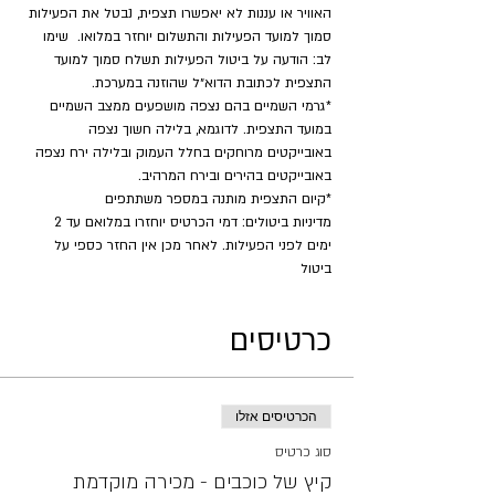
האוויר או עננות לא יאפשרו תצפית, נבטל את הפעילות 
סמוך למועד הפעילות והתשלום יוחזר במלואו.  שימו 
לב: הודעה על ביטול הפעילות תשלח סמוך למועד 
התצפית לכתובת הדוא״ל שהוזנה במערכת.
*גרמי השמיים בהם נצפה מושפעים ממצב השמיים 
במועד התצפית. לדוגמא, בלילה חשוך נצפה 
באובייקטים מרוחקים בחלל העמוק ובלילה ירח נצפה 
באובייקטים בהירים ובירח המרהיב.
*קיום התצפית מותנה במספר משתתפים
מדיניות ביטולים: דמי הכרטיס יוחזרו במלואם עד 2 
ימים לפני הפעילות. לאחר מכן אין החזר כספי על 
ביטול
כרטיסים
הכרטיסים אזלו
סוג כרטיס
קיץ של כוכבים - מכירה מוקדמת