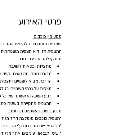
פרטי האירוע
מסע בין כוכבים
שמחים ומתרגשים לקראת המפגש של
התצפית הזו היא תצפית משפחתית א
מומלץ להביא ביגוד חם.
מחצלות וכסאות לישיבה.
מדורה חמה, תה טעים וקפה ח
הדרכת מבוא לשמיים ותצפית כ
תצפית על גרמי השמיים בטלסק
רבע השעה הראשונה של כל פעיל
התצפית מתקיימת בשטח פתו
מידע חשוב והאותיות הקטנות:
*תצפית כוכבים מומלצת החל מגיל 5.
*כל התצפיות מודרכות ע״י מדריכים
* שימו לב: אנו עוקבים אחר מזג הא