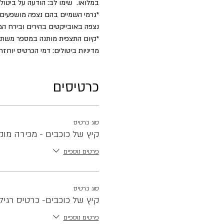
במלואו.  שימו לב: הודעה על ביט
*גרמי השמיים בהם נצפה מושפעים 
נצפה באובייקטים בהירים ובירח המ
*קיום התצפית מותנה במספר משת
מדיניות ביטולים: דמי הכרטיס יוחזרו במלואם עד 2 ימים לפני הפעילות. לאח
כרטיסים
סוג כרטיס
קיץ של כוכבים - מכירה מו
פרטים נוספים
סוג כרטיס
קיץ של כוכבים- כרטיס רגיל
פרטים נוספים