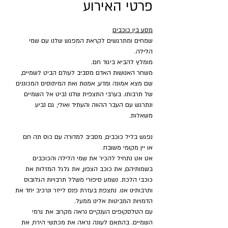
פרטי האירוע
מסע בין כוכבים
שמחים ומתרגשים לקראת המפגש שלנו עם שמי 
הלילה.
מומלץ להביא ביגוד חם.
משחר האנושות האדם מסביב לעולם הביט לשמיים, 
שם מצא אמונה ומדע, אמנות ואת המיתוסים המכוננים 
של תרבותו. בערבי התצפית שלנו נביט אל השמיים 
ונתרגש עם העבר ההווה והעתיד ואולי, גם נביע 
משאלות.
נפגש בליל כוכבים, מסביב למדורה עם כוס תה חם 
או יין מקומי משובח.
אט אט נתחיל להכיר את שמי הלילה והכוכבים 
בשמותיהם, את כוכב הצפון, את גלגל המזלות את 
כוכבי הלכת. נשמע סיפורי משלל תרבויות הגלובוס 
ותרבותינו אנו. נתצפת בעזרת פנס לייזר ונרכיב יחד את 
הדמויות המביטות אלינו ממעל.
עם הטלסקופים הענקיים נראה מקרוב את גרמי 
השמיים. בהתאם לעונה נראה את מכתשי הירח, את 