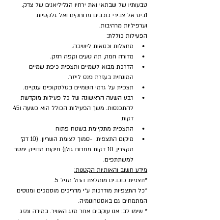
טבעותיו של שבתאי ואת ירחיו הגליליאנים של צדק. 
נביט אל צבירי כוכבים מרוחקים ואל גלקסיות 
וערפיליות מרהיבות.
הפעילות כוללת:
מחצלות וכסאות לישיבה.
מדורה חמה, תה טעים וקפה חזק.
הדרכת מבוא לשמיים ותצפית כיפת שמיים 
המונחית בעזרת פנס לייזר.
תצפית על גרמי השמיים בטלסקופים ענקיים.
רבע השעה הראשונה של כל פעילות מוקדשת 
להתכנסות. משך הפעילות הכולל הוא כשעה ו45 
דקות
התצפית מתקיימת בשטח פתוח
מיקום התצפית  -סמוך לצומת השריון. (10 דק׳ 
מקצרין, 10 דקות ממרום גולן) מיקום מדוייק ימסר 
למשתתפים.
מידע חשוב והאותיות הקטנות:
*תצפית כוכבים מומלצת החל מגיל 5.
*כל התצפיות מודרכות ע״י מדריכים מוסמכים ומנוסים 
המתמחים גם באסטרונומיה.
* שימו לב: אנו עוקבים אחר מזג האוויר. במידה ומזג 