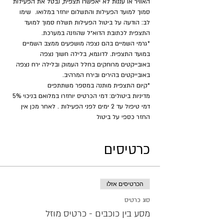
האוויר או עננות לא יאפשרו תצפית, נבטל את הפעילות 
סמוך למועד הפעילות והתשלום יוחזר במלואו.  שימו 
לב: הודעה על ביטול הפעילות תשלח סמוך למועד 
התצפית לכתובת הדוא״ל שהוזנה במערכת.
*גרמי השמיים בהם נצפה מושפעים ממצב השמיים 
במועד התצפית. לדוגמא, בלילה חשוך נצפה 
באובייקטים מרוחקים בחלל העמוק ובלילה ירח נצפה 
באובייקטים בהירים ובירח המרהיב.
​*קיום התצפית מותנה במספר משתתפים
מדיניות ביטולים: דמי הכרטיס יוחזרו במלואם בניכוי 5% 
דמי טיפול עד 2 ימים לפני הפעילות . לאחר מכן אין 
החזר כספי על ביטול
כרטיסים
הכרטיסים אזלו
סוג כרטיס
מסע בין כוכבים - כרטיס מוזל