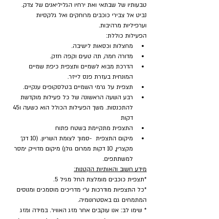
טבעותיו של שבתאי ואת ירחיו הגליליאנים של צדק. 
נביט אל צבירי כוכבים מרוחקים ואל גלקסיות 
וערפיליות מרהיבות.
הפעילות כוללת:
מחצלות וכסאות לישיבה.
מדורה חמה, תה טעים וקפה חזק.
הדרכת מבוא לשמיים ותצפית כיפת שמיים 
המונחית בעזרת פנס לייזר.
תצפית על גרמי השמיים בטלסקופים ענקיים.
רבע השעה הראשונה של כל פעילות מוקדשת 
להתכנסות. משך הפעילות הכולל הוא כשעה ו45 
דקות
התצפית מתקיימת בשטח פתוח
מיקום התצפית  -סמוך לצומת השריון. (10 דק׳ 
מקצרין, 10 דקות ממרום גולן) מיקום מדוייק ימסר 
למשתתפים.
מידע חשוב והאותיות הקטנות:
*תצפית כוכבים מומלצת החל מגיל 5.
*כל התצפיות מודרכות ע״י מדריכים מוסמכים ומנוסים 
המתמחים גם באסטרונומיה.
* שימו לב: אנו עוקבים אחר מזג האוויר. במידה ומזג 