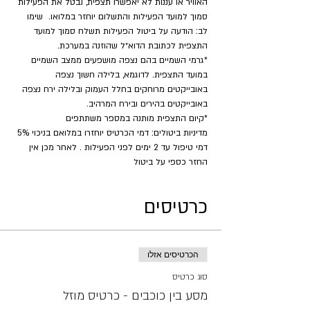
האוויר או עננות לא יאפשרו תצפית, נבטל את הפעילות 
סמוך למועד הפעילות והתשלום יוחזר במלואו.  שימו 
לב: הודעה על ביטול הפעילות תשלח סמוך למועד 
התצפית לכתובת הדוא״ל שהוזנה במערכת.
*גרמי השמיים בהם נצפה מושפעים ממצב השמיים 
במועד התצפית. לדוגמא, בלילה חשוך נצפה 
באובייקטים מרוחקים בחלל העמוק ובלילה ירח נצפה 
באובייקטים בהירים ובירח המרהיב.
​*קיום התצפית מותנה במספר משתתפים
מדיניות ביטולים: דמי הכרטיס יוחזרו במלואם בניכוי 5% 
דמי טיפול עד 2 ימים לפני הפעילות . לאחר מכן אין 
החזר כספי על ביטול
כרטיסים
הכרטיסים אזלו
סוג כרטיס
מסע בין כוכבים - כרטיס מוזל