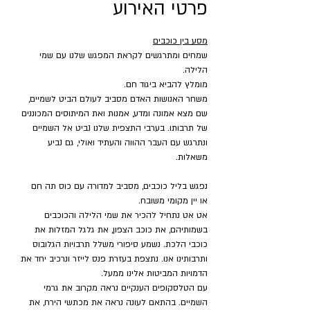
פרטי האירוע
מסע בין כוכבים
שמחים ומתרגשים לקראת המפגש שלנו עם שמי 
הלילה.
מומלץ להביא ביגוד חם.
משחר האנושות האדם מסביב לעולם הביט לשמיים, 
שם מצא אמונה ומדע, אמנות ואת המיתוסים המכוננים 
של תרבותו. בערבי התצפית שלנו נביט אל השמיים 
ונתרגש עם העבר ההווה והעתיד ואולי, גם נביע 
משאלות.
נפגש בליל כוכבים, מסביב למדורה עם כוס תה חם 
או יין מקומי משובח.
אט אט נתחיל להכיר את שמי הלילה והכוכבים 
בשמותיהם, את כוכב הצפון, את גלגל המזלות את 
כוכבי הלכת. נשמע סיפורי משלל תרבויות הגלובוס 
ותרבותינו אנו. נתצפת בעזרת פנס לייזר ונרכיב יחד את 
הדמויות המביטות אלינו ממעל.
עם הטלסקופים הענקיים נראה מקרוב את גרמי 
השמיים. בהתאם לעונה נראה את מכתשי הירח, את 