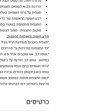
מדורה חמה, תה טעים וקפה ח
הדרכת מבוא לשמיים ותצפית כ
תצפית על גרמי השמיים בטלסק
רבע השעה הראשונה של כל פעיל
התצפית מתקיימת בשטח פתו
מיקום התצפית  -סמוך לצומת השריון. (10 דק׳ מקצרין, 10 דקות ממרום גולן) מיקו
מידע חשוב והאותיות הקטנות:
*תצפית כוכבים מומלצת החל מגיל 5.
*כל התצפיות מודרכות ע״י מדריכים
* שימו לב: אנו עוקבים אחר מזג הא
במלואו.  שימו לב: הודעה על ביט
*גרמי השמיים בהם נצפה מושפעים 
נצפה באובייקטים בהירים ובירח המ
​*קיום התצפית מותנה במספר משת
מדיניות ביטולים: דמי הכרטיס יוחזרו במלואם בניכוי 5% דמי טיפול עד 2 ימים לפני הפע
כרטיסים