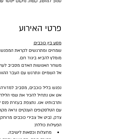
סמוך למושב קשת. מיקום יימסר עם
פרטי האירוע
מסע בין כוכבים
שמחים ומתרגשים לקראת המפגש של
מומלץ להביא ביגוד חם.
משחר האנושות האדם מסביב לעולם 
אל השמיים ונתרגש עם העבר ההווה 
נפגש בליל כוכבים, מסביב למדורה 
אט אט נתחיל להכיר את שמי הלילה 
ותרבותינו אנו. נתצפת בעזרת פנס ל
עם הטלסקופים הענקיים נראה מקרו
צדק. נביט אל צבירי כוכבים מרוחקי
הפעילות כוללת:
מחצלות וכסאות לישיבה.