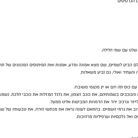
 הכרטיסים
נו עם שמי הלילה.
הביט לשמיים, שם מצא אמונה ומדע, אמנות ואת המיתוסים המכוננים של תרבו
והעתיד ואולי, גם נביע משאלות.
עם כוס תה חם או יין מקומי משובח.
והכוכבים בשמותיהם, את כוכב הצפון, את גלגל המזלות את כוכבי הלכת. נשמע 
ייזר ונרכיב יחד את הדמויות המביטות אלינו ממעל.
ב את גרמי השמיים. בהתאם לעונה נראה את מכתשי הירח, את טבעותיו של שבתא
ם ואל גלקסיות וערפיליות מרהיבות.