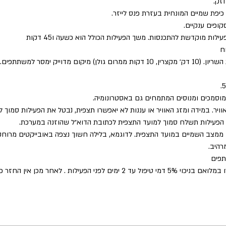
זק.
יפת שמיים המונחית בעזרת פנס לייזר.
ופים ענקיים.
ות מוקדשת להתכנסות. משך הפעילות הכולל הוא כשעה ו45 דקות
ח
ם מדוייק ימסר למשתתפים.
 מוסמכים ומנוסים המתמחים גם באסטרונומיה.
וויר. במידה ומזג האוויר או עננות לא יאפשרו תצפית, נבטל את הפעילות סמוך 
ול הפעילות תשלח סמוך למועד התצפית לכתובת הדוא״ל שהוזנה במערכת.
ממצב השמיים במועד התצפית. לדוגמא, בלילה חשוך נצפה באובייקטים מרוחק
רהיב.
תפים
ילות . לאחר מכן אין החזר כספי על ביטול