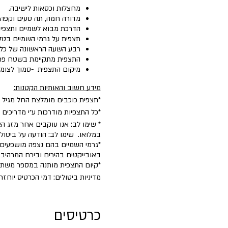
מחצלות וכסאות לישיבה.
מדורה חמה, תה טעים וקפה 
הדרכת מבוא לשמיים ותצפית 
תצפית על גרמי השמיים בטל
רבע השעה הראשונה של כל פעי
התצפית מתקיימת בשטח פת
מיקום התצפית -סמוך לצומת השריון. (10 דק׳ מקצרין, 10 דקות ממרום גולן) מ
מידע חשוב והאותיות הקטנות:
*תצפית כוכבים מומלצת החל מגיל 5.
*כל התצפיות מודרכות ע״י מדריכים
* שימו לב: אנו עוקבים אחר מזג הא
במלואו. שימו לב: הודעה על ביטו
*גרמי השמיים בהם נצפה מושפעים 
באובייקטים בהירים ובירח המרהיב.
​*קיום התצפית מותנה במספר משת
מדיניות ביטולים: דמי הכרטיס יוחזרו במלואם בניכוי 5% דמי טיפול עד 2 ימים לפני הפע
כרטיסים