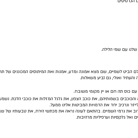
 הכרטיסים
נו עם שמי הלילה.
הביט לשמיים, שם מצא אמונה ומדע, אמנות ואת המיתוסים המכוננים של תרבו
והעתיד ואולי, גם נביע משאלות.
עם כוס תה חם או יין מקומי משובח.
והכוכבים בשמותיהם, את כוכב הצפון, את גלגל המזלות את כוכבי הלכת. נשמע 
ייזר ונרכיב יחד את הדמויות המביטות אלינו ממעל.
ב את גרמי השמיים. בהתאם לעונה נראה את מכתשי הירח, את טבעותיו של שבתא
ם ואל גלקסיות וערפיליות מרהיבות.