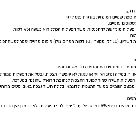
חזק.
כיפת שמיים המונחית בעזרת פנס לייזר.
סקופים ענקיים.
לות מוקדשת להתכנסות. משך הפעילות הכולל הוא כשעה ו45 דקות
וח
יקום מדוייק ימסר למשתתפים.
 מוסמכים ומנוסים המתמחים גם באסטרונומיה.
וויר. במידה ומזג האוויר או עננות לא יאפשרו תצפית, נבטל את הפעילות סמוך 
ל הפעילות תשלח סמוך למועד התצפית לכתובת הדוא״ל שהוזנה במערכת.
ממצב השמיים במועד התצפית. לדוגמא, בלילה חשוך נצפה באובייקטים מרוחק
תפים
ילות . לאחר מכן אין החזר כספי על ביטול