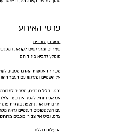
סמוך למושב קשת. מיקום יימסר עם
פרטי האירוע
מסע בין כוכבים
שמחים ומתרגשים לקראת המפגש של
מומלץ להביא ביגוד חם.
משחר האנושות האדם מסביב לעולם 
אל השמיים ונתרגש עם העבר ההווה 
נפגש בליל כוכבים, מסביב למדורה 
אט אט נתחיל להכיר את שמי הלילה 
ותרבותינו אנו. נתצפת בעזרת פנס ל
עם הטלסקופים הענקיים נראה מקרו
צדק. נביט אל צבירי כוכבים מרוחקי
הפעילות כוללת: