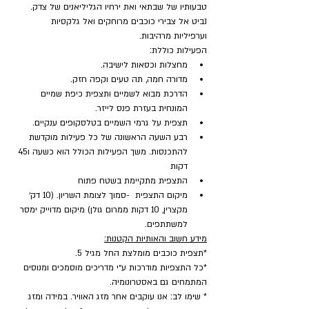
טבעותיו של שבתאי ואת ירחיו הגליליאנים של צדק. 
נביט אל צבירי כוכבים מרוחקים ואל גלקסיות 
וערפיליות מרהיבות.
הפעילות כוללת:
מחצלות וכסאות לישיבה.
מדורה חמה, תה טעים וקפה חזק.
הדרכת מבוא לשמיים ותצפית כיפת שמיים 
המונחית בעזרת פנס לייזר.
תצפית על גרמי השמיים בטלסקופים ענקיים.
רבע השעה הראשונה של כל פעילות מוקדשת 
להתכנסות. משך הפעילות הכולל הוא כשעה ו45 
דקות
התצפית מתקיימת בשטח פתוח
מיקום התצפית  -סמוך לצומת השריון. (10 דק׳ 
מקצרין, 10 דקות ממרום גולן) מיקום מדוייק ימסר 
למשתתפים.
מידע חשוב והאותיות הקטנות:
*תצפית כוכבים מומלצת החל מגיל 5.
*כל התצפיות מודרכות ע״י מדריכים מוסמכים ומנוסים 
המתמחים גם באסטרונומיה.
* שימו לב: אנו עוקבים אחר מזג האוויר. במידה ומזג 