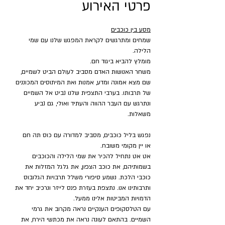
פרטי האירוע
מסע בין כוכבים
שמחים ומתרגשים לקראת המפגש שלנו עם שמי 
הלילה.
מומלץ להביא ביגוד חם.
משחר האנושות האדם מסביב לעולם הביט לשמיים, 
שם מצא אמונה ומדע, אמנות ואת המיתוסים המכוננים 
של תרבותו. בערבי התצפית שלנו נביט אל השמיים 
ונתרגש עם העבר ההווה והעתיד ואולי, גם נביע 
משאלות.
נפגש בליל כוכבים, מסביב למדורה עם כוס תה חם 
או יין מקומי משובח.
אט אט נתחיל להכיר את שמי הלילה והכוכבים 
בשמותיהם, את כוכב הצפון, את גלגל המזלות את 
כוכבי הלכת. נשמע סיפורי משלל תרבויות הגלובוס 
ותרבותינו אנו. נתצפת בעזרת פנס לייזר ונרכיב יחד את 
הדמויות המביטות אלינו ממעל.
עם הטלסקופים הענקיים נראה מקרוב את גרמי 
השמיים. בהתאם לעונה נראה את מכתשי הירח, את 