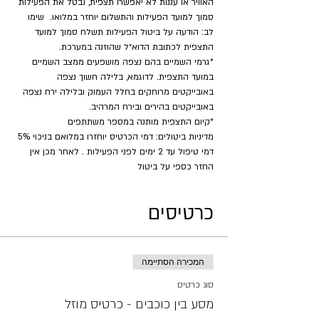
האוויר או עננות לא יאפשרו תצפית, נבטל את הפעילות 
סמוך למועד הפעילות והתשלום יוחזר במלואו.  שימו 
לב: הודעה על ביטול הפעילות תשלח סמוך למועד 
התצפית לכתובת הדוא״ל שהוזנה במערכת.
*גרמי השמיים בהם נצפה מושפעים ממצב השמיים 
במועד התצפית. לדוגמא, בלילה חשוך נצפה 
באובייקטים מרוחקים בחלל העמוק ובלילה ירח נצפה 
באובייקטים בהירים ובירח המרהיב.
​*קיום התצפית מותנה במספר משתתפים
מדיניות ביטולים: דמי הכרטיס יוחזרו במלואם בניכוי 5% 
דמי טיפול עד 2 ימים לפני הפעילות . לאחר מכן אין 
החזר כספי על ביטול
כרטיסים
המכירה הסתיימה
סוג כרטיס
מסע בין כוכבים - כרטיס מוזל