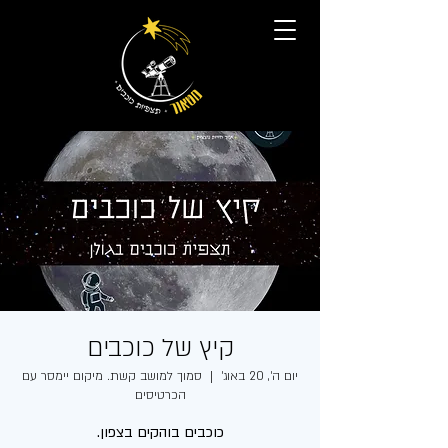
קיץ של כוכבים
יום ה׳, 20 באוג׳
  |  
סמוך למושב קשת. מיקום יימסר עם
הכרטיסים