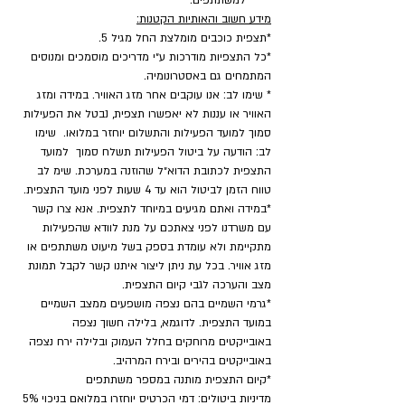
למשתתפים.
מידע חשוב והאותיות הקטנות:
*תצפית כוכבים מומלצת החל מגיל 5.
*כל התצפיות מודרכות ע״י מדריכים מוסמכים ומנוסים 
המתמחים גם באסטרונומיה.
* שימו לב: אנו עוקבים אחר מזג האוויר. במידה ומזג 
האוויר או עננות לא יאפשרו תצפית, נבטל את הפעילות 
סמוך למועד הפעילות והתשלום יוחזר במלואו.  שימו 
לב: הודעה על ביטול הפעילות תשלח סמוך  למועד 
התצפית לכתובת הדוא״ל שהוזנה במערכת. שימ לב 
טווח הזמן לביטול הוא עד 4 שעות לפני מועד התצפית.
*במידה ואתם מגיעים במיוחד לתצפית. אנא צרו קשר 
עם משרדנו לפני צאתכם על מנת לוודא שהפעילות 
מתקיימת ולא עומדת בספק בשל מיעוט משתתפים או 
מזג אוויר. בכל עת ניתן ליצור איתנו קשר לקבל תמונת 
מצב והערכה לגבי קיום התצפית.
*גרמי השמיים בהם נצפה מושפעים ממצב השמיים 
במועד התצפית. לדוגמא, בלילה חשוך נצפה 
באובייקטים מרוחקים בחלל העמוק ובלילה ירח נצפה 
באובייקטים בהירים ובירח המרהיב.
​*קיום התצפית מותנה במספר משתתפים
מדיניות ביטולים: דמי הכרטיס יוחזרו במלואם בניכוי 5% 