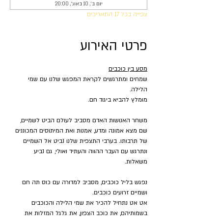
יום ב׳, 10 באוג׳, 20:00
צפייה בכל 17 התאריכים
פרטי האירוע
מסע בין כוכבים
שמחים ומתרגשים לקראת המפגש שלנו עם שמי 
הלילה.
מומלץ להביא ביגוד חם.
משחר האנושות האדם מסביב לעולם הביט לשמיים, 
שם מצא אמונה ומדע, אמנות ואת המיתוסים המכוננים 
של תרבותו. בערבי התצפית שלנו נביט אל השמיים 
ונתרגש עם העבר ההווה והעתיד ואולי, גם נביע 
משאלות.
נפגש בליל כוכבים, מסביב למדורה עם כוס תה חם 
ושמיים זרועים כוכבים.
אט אט נתחיל להכיר את שמי הלילה והכוכבים 
בשמותיהם, את כוכב הצפון, את גלגל המזלות את 