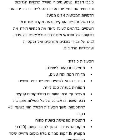
כוכבי הלכת. נשמע סיפורי משלל תרבויות הגלובוס 
ותרבותינו אנו. נתצפת בעזרת פנס לייזר ונרכיב יחד את 
הדמויות המביטות אלינו ממעל.
עם הטלסקופים הענקיים נראה מקרוב את גרמי 
השמיים. בהתאם לעונה נראה את מכתשי הירח, את 
טבעותיו של שבתאי ואת ירחיו הגליליאנים של צדק. 
נביט אל צבירי כוכבים מרוחקים ואל גלקסיות 
וערפיליות מרהיבות.
הפעילות כוללת:
מחצלות וכסאות לישיבה.
מדורה חמה ותה טעים.
הדרכת מבוא לשמיים ותצפית כיפת שמיים 
המונחית בעזרת פנס לייזר.
תצפית על גרמי השמיים בטלסקופים ענקיים.
רבע השעה הראשונה של כל פעילות מוקדשת 
להתכנסות. משך הפעילות הכולל הוא כשעה ו45 
דקות
התצפית מתקיימת בשטח פתוח
מיקום התצפית  -סמוך למושב קשת. (10 דק׳ 
מקצרין, 15 דקות ממרום גולן) מיקום מדוייק ימסר 