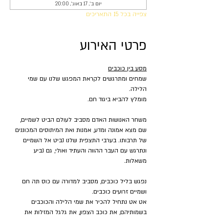
יום ב׳, 17 באוג׳, 20:00
צפייה בכל 15 התאריכים
פרטי האירוע
מסע בין כוכבים
שמחים ומתרגשים לקראת המפגש שלנו עם שמי 
הלילה.
מומלץ להביא ביגוד חם.
משחר האנושות האדם מסביב לעולם הביט לשמיים, 
שם מצא אמונה ומדע, אמנות ואת המיתוסים המכוננים 
של תרבותו. בערבי התצפית שלנו נביט אל השמיים 
ונתרגש עם העבר ההווה והעתיד ואולי, גם נביע 
משאלות.
נפגש בליל כוכבים, מסביב למדורה עם כוס תה חם 
ושמיים זרועים כוכבים.
אט אט נתחיל להכיר את שמי הלילה והכוכבים 
בשמותיהם, את כוכב הצפון, את גלגל המזלות את 