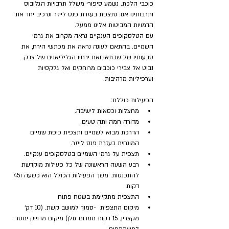
כוכבי הלכת. נשמע סיפורי משלל תרבויות הגלובוס 
ותרבותינו אנו. נתצפת בעזרת פנס לייזר ונרכיב יחד את 
הדמויות המביטות אלינו ממעל.
עם הטלסקופים הענקיים נראה מקרוב את גרמי 
השמיים. בהתאם לעונה נראה את מכתשי הירח, את 
טבעותיו של שבתאי ואת ירחיו הגליליאנים של צדק. 
נביט אל צבירי כוכבים מרוחקים ואל גלקסיות 
וערפיליות מרהיבות.
הפעילות כוללת:
מחצלות וכסאות לישיבה.
מדורה חמה ותה טעים.
הדרכת מבוא לשמיים ותצפית כיפת שמיים 
המונחית בעזרת פנס לייזר.
תצפית על גרמי השמיים בטלסקופים ענקיים.
רבע השעה הראשונה של כל פעילות מוקדשת 
להתכנסות. משך הפעילות הכולל הוא כשעה ו45 
דקות
התצפית מתקיימת בשטח פתוח
מיקום התצפית  -סמוך למושב קשת. (10 דק׳ 
מקצרין, 15 דקות ממרום גולן) מיקום מדוייק ימסר 