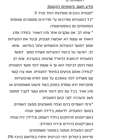
למשתתפים.
מידע חשוב והאותיות הקטנות:
*תצפית כוכבים מומלצת החל מגיל 5.
*כל התצפיות מודרכות ע״י מדריכים מוסמכים ומנוסים 
המתמחים גם באסטרונומיה.
* שימו לב: אנו עוקבים אחר מזג האוויר. במידה ומזג 
האוויר או עננות לא יאפשרו תצפית, נבטל את הפעילות 
סמוך למועד הפעילות והתשלום יוחזר במלואו.  שימו 
לב: הודעה על ביטול הפעילות תשלח סמוך  למועד 
התצפית לכתובת הדוא״ל שהוזנה במערכת. שימ לב 
טווח הזמן לביטול הוא עד 4 שעות לפני מועד התצפית.
*במידה ואתם מגיעים במיוחד לתצפית. אנא צרו קשר 
עם משרדנו לפני צאתכם על מנת לוודא שהפעילות 
מתקיימת ולא עומדת בספק בשל מיעוט משתתפים או 
מזג אוויר. בכל עת ניתן ליצור איתנו קשר לקבל תמונת 
מצב והערכה לגבי קיום התצפית.
*גרמי השמיים בהם נצפה מושפעים ממצב השמיים 
במועד התצפית. לדוגמא, בלילה חשוך נצפה 
באובייקטים מרוחקים בחלל העמוק ובלילה ירח נצפה 
באובייקטים בהירים ובירח המרהיב.
​*קיום התצפית מותנה במספר משתתפים
מדיניות ביטולים: דמי הכרטיס יוחזרו במלואם בניכוי 5% 