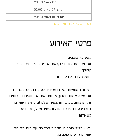
יום ו׳, 07 באוג׳, 20:00
יום א׳, 09 באוג׳, 20:00
יום ב׳, 10 באוג׳, 20:00
צפייה בכל 17 התאריכים
פרטי האירוע
מסע בין כוכבים
שמחים ומתרגשים לקראת המפגש שלנו עם שמי 
הלילה.
מומלץ להביא ביגוד חם.
משחר האנושות האדם מסביב לעולם הביט לשמיים, 
שם מצא אמונה ומדע, אמנות ואת המיתוסים המכוננים 
של תרבותו. בערבי התצפית שלנו נביט אל השמיים 
ונתרגש עם העבר ההווה והעתיד ואולי, גם נביע 
משאלות.
נפגש בליל כוכבים, מסביב למדורה עם כוס תה חם 
ושמיים זרועים כוכבים.