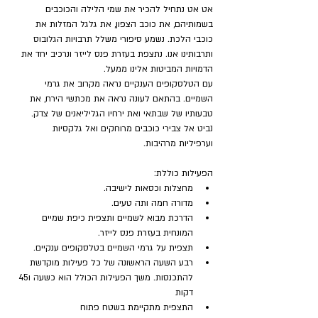
אט אט נתחיל להכיר את שמי הלילה והכוכבים 
בשמותיהם, את כוכב הצפון, את גלגל המזלות את 
כוכבי הלכת. נשמע סיפורי משלל תרבויות הגלובוס 
ותרבותינו אנו. נתצפת בעזרת פנס לייזר ונרכיב יחד את 
הדמויות המביטות אלינו ממעל.
עם הטלסקופים הענקיים נראה מקרוב את גרמי 
השמיים. בהתאם לעונה נראה את מכתשי הירח, את 
טבעותיו של שבתאי ואת ירחיו הגליליאנים של צדק. 
נביט אל צבירי כוכבים מרוחקים ואל גלקסיות 
וערפיליות מרהיבות.
הפעילות כוללת:
מחצלות וכסאות לישיבה.
מדורה חמה ותה טעים.
הדרכת מבוא לשמיים ותצפית כיפת שמיים 
המונחית בעזרת פנס לייזר.
תצפית על גרמי השמיים בטלסקופים ענקיים.
רבע השעה הראשונה של כל פעילות מוקדשת 
להתכנסות. משך הפעילות הכולל הוא כשעה ו45 
דקות
התצפית מתקיימת בשטח פתוח