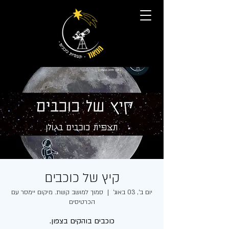
קיץ של כוכבים
יום ב׳, 03 באוג׳
  |  
סמוך למושב קשת. מיקום יימסר עם
הכרטיסים