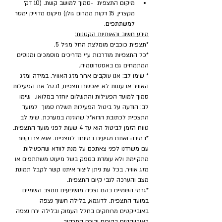
מיקום התצפית  -סמוך למושב קשת. (10 דק׳ 
מקצרין, 15 דקות ממרום גולן) מיקום מדוייק ימסר 
למשתתפים.
מידע חשוב והאותיות הקטנות:
*תצפית כוכבים מומלצת החל מגיל 5.
*כל התצפיות מודרכות ע״י מדריכים מוסמכים ומנוסים 
המתמחים גם באסטרונומיה.
* שימו לב: אנו עוקבים אחר מזג האוויר. במידה ומזג 
האוויר או עננות לא יאפשרו תצפית, נבטל את הפעילות 
סמוך למועד הפעילות והתשלום יוחזר במלואו.  שימו 
לב: הודעה על ביטול הפעילות תשלח סמוך  למועד 
התצפית לכתובת הדוא״ל שהוזנה במערכת. שימ לב 
טווח הזמן לביטול הוא עד 4 שעות לפני מועד התצפית.
*במידה ואתם מגיעים במיוחד לתצפית. אנא צרו קשר 
עם משרדנו לפני צאתכם על מנת לוודא שהפעילות 
מתקיימת ולא עומדת בספק בשל מיעוט משתתפים או 
מזג אוויר. בכל עת ניתן ליצור איתנו קשר לקבל תמונת 
מצב והערכה לגבי קיום התצפית.
*גרמי השמיים בהם נצפה מושפעים ממצב השמיים 
במועד התצפית. לדוגמא, בלילה חשוך נצפה 
באובייקטים מרוחקים בחלל העמוק ובלילה ירח נצפה 
באובייקטים בהירים ובירח המרהיב.