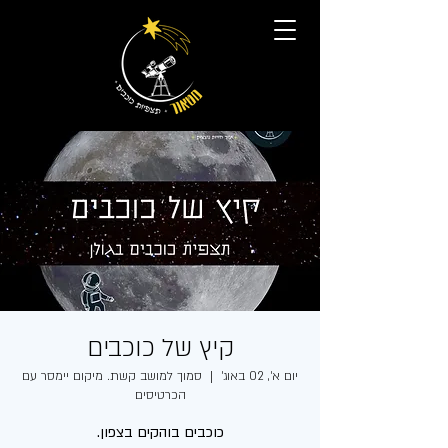
קיץ של כוכבים
יום א׳, 02 באוג׳
  |  
סמוך למושב קשת. מיקום יימסר עם
הכרטיסים