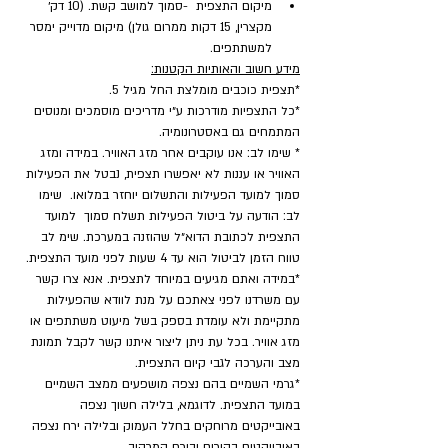
מיקום התצפית  -סמוך למושב קשת. (10 דק׳ 
מקצרין, 15 דקות ממרום גולן) מיקום מדוייק ימסר 
למשתתפים.
מידע חשוב והאותיות הקטנות:
*תצפית כוכבים מומלצת החל מגיל 5.
*כל התצפיות מודרכות ע״י מדריכים מוסמכים ומנוסים 
המתמחים גם באסטרונומיה.
* שימו לב: אנו עוקבים אחר מזג האוויר. במידה ומזג 
האוויר או עננות לא יאפשרו תצפית, נבטל את הפעילות 
סמוך למועד הפעילות והתשלום יוחזר במלואו.  שימו 
לב: הודעה על ביטול הפעילות תשלח סמוך  למועד 
התצפית לכתובת הדוא״ל שהוזנה במערכת. שימ לב 
טווח הזמן לביטול הוא עד 4 שעות לפני מועד התצפית.
*במידה ואתם מגיעים במיוחד לתצפית. אנא צרו קשר 
עם משרדנו לפני צאתכם על מנת לוודא שהפעילות 
מתקיימת ולא עומדת בספק בשל מיעוט משתתפים או 
מזג אוויר. בכל עת ניתן ליצור איתנו קשר לקבל תמונת 
מצב והערכה לגבי קיום התצפית.
*גרמי השמיים בהם נצפה מושפעים ממצב השמיים 
במועד התצפית. לדוגמא, בלילה חשוך נצפה 
באובייקטים מרוחקים בחלל העמוק ובלילה ירח נצפה 
באובייקטים בהירים ובירח המרהיב.