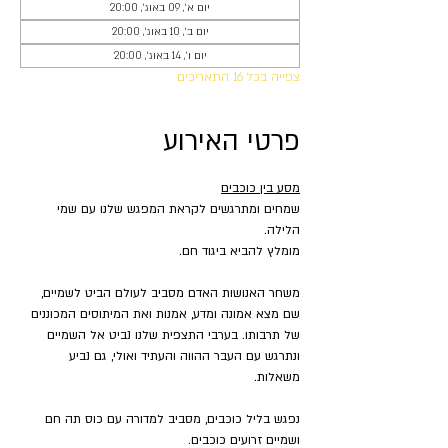
יום א׳, 09 באוג׳, 20:00
יום ב׳, 10 באוג׳, 20:00
יום ו׳, 14 באוג׳, 20:00
צפייה בכל 16 התאריכים
פרטי האירוע
מסע בין כוכבים
שמחים ומתרגשים לקראת המפגש שלנו עם שמי 
הלילה.
מומלץ להביא ביגוד חם.
משחר האנושות האדם מסביב לעולם הביט לשמיים, 
שם מצא אמונה ומדע, אמנות ואת המיתוסים המכוננים 
של תרבותו. בערבי התצפית שלנו נביט אל השמיים 
ונתרגש עם העבר ההווה והעתיד ואולי, גם נביע 
משאלות.
נפגש בליל כוכבים, מסביב למדורה עם כוס תה חם 
ושמיים זרועים כוכבים.