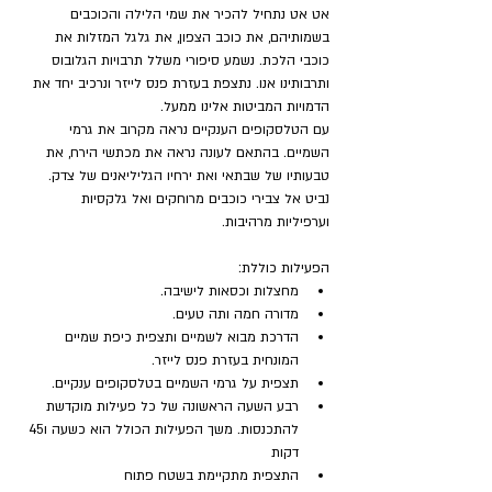
אט אט נתחיל להכיר את שמי הלילה והכוכבים 
בשמותיהם, את כוכב הצפון, את גלגל המזלות את 
כוכבי הלכת. נשמע סיפורי משלל תרבויות הגלובוס 
ותרבותינו אנו. נתצפת בעזרת פנס לייזר ונרכיב יחד את 
הדמויות המביטות אלינו ממעל.
עם הטלסקופים הענקיים נראה מקרוב את גרמי 
השמיים. בהתאם לעונה נראה את מכתשי הירח, את 
טבעותיו של שבתאי ואת ירחיו הגליליאנים של צדק. 
נביט אל צבירי כוכבים מרוחקים ואל גלקסיות 
וערפיליות מרהיבות.
הפעילות כוללת:
מחצלות וכסאות לישיבה.
מדורה חמה ותה טעים.
הדרכת מבוא לשמיים ותצפית כיפת שמיים 
המונחית בעזרת פנס לייזר.
תצפית על גרמי השמיים בטלסקופים ענקיים.
רבע השעה הראשונה של כל פעילות מוקדשת 
להתכנסות. משך הפעילות הכולל הוא כשעה ו45 
דקות
התצפית מתקיימת בשטח פתוח