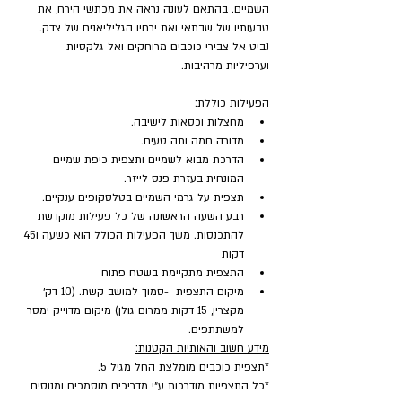
השמיים. בהתאם לעונה נראה את מכתשי הירח, את 
טבעותיו של שבתאי ואת ירחיו הגליליאנים של צדק. 
נביט אל צבירי כוכבים מרוחקים ואל גלקסיות 
וערפיליות מרהיבות.
הפעילות כוללת:
מחצלות וכסאות לישיבה.
מדורה חמה ותה טעים.
הדרכת מבוא לשמיים ותצפית כיפת שמיים 
המונחית בעזרת פנס לייזר.
תצפית על גרמי השמיים בטלסקופים ענקיים.
רבע השעה הראשונה של כל פעילות מוקדשת 
להתכנסות. משך הפעילות הכולל הוא כשעה ו45 
דקות
התצפית מתקיימת בשטח פתוח
מיקום התצפית  -סמוך למושב קשת. (10 דק׳ 
מקצרין, 15 דקות ממרום גולן) מיקום מדוייק ימסר 
למשתתפים.
מידע חשוב והאותיות הקטנות:
*תצפית כוכבים מומלצת החל מגיל 5.
*כל התצפיות מודרכות ע״י מדריכים מוסמכים ומנוסים 