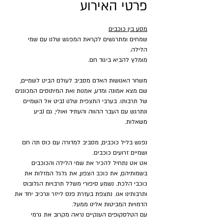
פרטי האירוע
מסע בין כוכבים
שמחים ומתרגשים לקראת המפגש שלנו עם שמי 
הלילה.
מומלץ להביא ביגוד חם.
משחר האנושות האדם מסביב לעולם הביט לשמיים, 
שם מצא אמונה ומדע, אמנות ואת המיתוסים המכוננים 
של תרבותו. בערבי התצפית שלנו נביט אל השמיים 
ונתרגש עם העבר ההווה והעתיד ואולי, גם נביע 
משאלות.
נפגש בליל כוכבים, מסביב למדורה עם כוס תה חם 
ושמיים זרועים כוכבים.
אט אט נתחיל להכיר את שמי הלילה והכוכבים 
בשמותיהם, את כוכב הצפון, את גלגל המזלות את 
כוכבי הלכת. נשמע סיפורי משלל תרבויות הגלובוס 
ותרבותינו אנו. נתצפת בעזרת פנס לייזר ונרכיב יחד את 
הדמויות המביטות אלינו ממעל.
עם הטלסקופים הענקיים נראה מקרוב את גרמי 