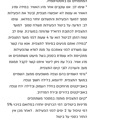
המתמחים גם באסטרונומיה.
* שימו לב: אנו עוקבים אחר מזג האוויר. במידה ומזג 
האוויר או עננות לא יאפשרו תצפית, נבטל את הפעילות 
סמוך למועד הפעילות והתשלום יוחזר במלואו.  שימו 
לב: הודעה על ביטול הפעילות תשלח סמוך  למועד 
התצפית לכתובת הדוא״ל שהוזנה במערכת. שימ לב 
טווח הזמן לביטול הוא עד 4 שעות לפני מועד התצפית.
*במידה ואתם מגיעים במיוחד לתצפית. אנא צרו קשר 
עם משרדנו לפני צאתכם על מנת לוודא שהפעילות 
מתקיימת ולא עומדת בספק בשל מיעוט משתתפים או 
מזג אוויר. בכל עת ניתן ליצור איתנו קשר לקבל תמונת 
מצב והערכה לגבי קיום התצפית.
*גרמי השמיים בהם נצפה מושפעים ממצב השמיים 
במועד התצפית. לדוגמא, בלילה חשוך נצפה 
באובייקטים מרוחקים בחלל העמוק ובלילה ירח נצפה 
באובייקטים בהירים ובירח המרהיב.
​*קיום התצפית מותנה במספר משתתפים
מדיניות ביטולים: דמי הכרטיס יוחזרו במלואם בניכוי 5% 
דמי טיפול עד 2 ימים לפני הפעילות . לאחר מכן אין 
החזר כספי על ביטול