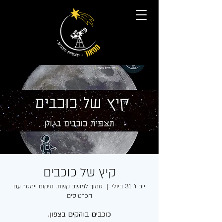
קיץ של כוכבים
יום ו׳, 31 ביולי
  |  
סמוך למושב קשת. מיקום יימסר עם
הכרטיסים