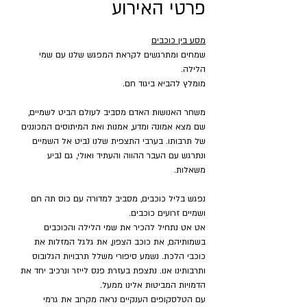
פרטי האירוע
מסע בין כוכבים
שמחים ומתרגשים לקראת המפגש שלנו עם שמי 
הלילה.
מומלץ להביא ביגוד חם.
משחר האנושות האדם מסביב לעולם הביט לשמיים, 
שם מצא אמונה ומדע, אמנות ואת המיתוסים המכוננים 
של תרבותו. בערבי התצפית שלנו נביט אל השמיים 
ונתרגש עם העבר ההווה והעתיד ואולי, גם נביע 
משאלות.
נפגש בליל כוכבים, מסביב למדורה עם כוס תה חם 
ושמיים זרועים כוכבים.
אט אט נתחיל להכיר את שמי הלילה והכוכבים 
בשמותיהם, את כוכב הצפון, את גלגל המזלות את 
כוכבי הלכת. נשמע סיפורי משלל תרבויות הגלובוס 
ותרבותינו אנו. נתצפת בעזרת פנס לייזר ונרכיב יחד את 
הדמויות המביטות אלינו ממעל.
עם הטלסקופים הענקיים נראה מקרוב את גרמי 