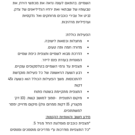
השמיים. בהתאם לעונה נראה את מכתשי הירח, את 
טבעותיו של שבתאי ואת ירחיו הגליליאנים של צדק. 
נביט אל צבירי כוכבים מרוחקים ואל גלקסיות 
וערפיליות מרהיבות.
הפעילות כוללת:
מחצלות וכסאות לישיבה.
מדורה חמה ותה טעים.
הדרכת מבוא לשמיים ותצפית כיפת שמיים 
המונחית בעזרת פנס לייזר.
תצפית על גרמי השמיים בטלסקופים ענקיים.
רבע השעה הראשונה של כל פעילות מוקדשת 
להתכנסות. משך הפעילות הכולל הוא כשעה ו45 
דקות
התצפית מתקיימת בשטח פתוח
מיקום התצפית  -סמוך למושב קשת. (10 דק׳ 
מקצרין, 15 דקות ממרום גולן) מיקום מדוייק ימסר 
למשתתפים.
מידע חשוב והאותיות הקטנות:
*תצפית כוכבים מומלצת החל מגיל 5.
*כל התצפיות מודרכות ע״י מדריכים מוסמכים ומנוסים 