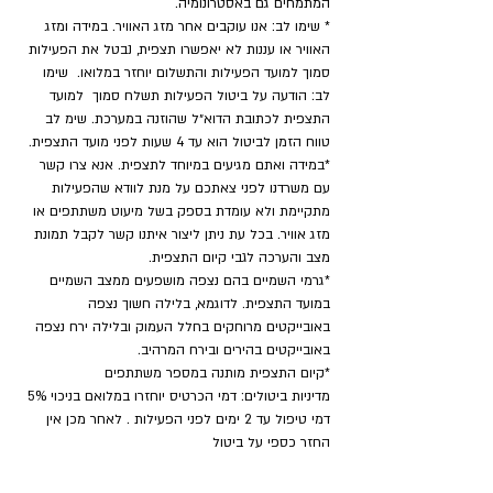
המתמחים גם באסטרונומיה.
* שימו לב: אנו עוקבים אחר מזג האוויר. במידה ומזג 
האוויר או עננות לא יאפשרו תצפית, נבטל את הפעילות 
סמוך למועד הפעילות והתשלום יוחזר במלואו.  שימו 
לב: הודעה על ביטול הפעילות תשלח סמוך  למועד 
התצפית לכתובת הדוא״ל שהוזנה במערכת. שימ לב 
טווח הזמן לביטול הוא עד 4 שעות לפני מועד התצפית.
*במידה ואתם מגיעים במיוחד לתצפית. אנא צרו קשר 
עם משרדנו לפני צאתכם על מנת לוודא שהפעילות 
מתקיימת ולא עומדת בספק בשל מיעוט משתתפים או 
מזג אוויר. בכל עת ניתן ליצור איתנו קשר לקבל תמונת 
מצב והערכה לגבי קיום התצפית.
*גרמי השמיים בהם נצפה מושפעים ממצב השמיים 
במועד התצפית. לדוגמא, בלילה חשוך נצפה 
באובייקטים מרוחקים בחלל העמוק ובלילה ירח נצפה 
באובייקטים בהירים ובירח המרהיב.
​*קיום התצפית מותנה במספר משתתפים
מדיניות ביטולים: דמי הכרטיס יוחזרו במלואם בניכוי 5% 
דמי טיפול עד 2 ימים לפני הפעילות . לאחר מכן אין 
החזר כספי על ביטול