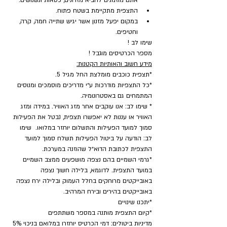
אתם מוזמנים להביא מזרונים, כסאות ונשנושים.
התצפית מתקיימת בשטח פתוח.
במקום יפעל מזנון אשר יגיש שתייה חמה, קרה, 
וחטיפים.
שימו לב !
מספר הכרטיסים מוגבל !
מידע חשוב והאותיות הקטנות:
*תצפית כוכבים מומלצת החל מגיל 5.
*כל התצפיות מודרכות ע״י מדריכים מוסמכים ומנוסים 
המתמחים גם באסטרונומיה.
* שימו לב: אנו עוקבים אחר מזג האוויר. במידה ומזג 
האוויר או עננות לא יאפשרו תצפית, נבטל את הפעילות 
סמוך למועד הפעילות והתשלום יוחזר במלואו.  שימו 
לב: הודעה על ביטול הפעילות תשלח סמוך למועד 
התצפית לכתובת הדוא״ל שהוזנה במערכת.
*גרמי השמיים בהם נצפה מושפעים ממצב השמיים 
במועד התצפית. לדוגמא, בלילה חשוך נצפה 
באובייקטים מרוחקים בחלל העמוק ובלילה ירח נצפה 
באובייקטים בהירים ובירח המרהיב.
*יתכנו שינויים
​*קיום התצפית מותנה במספר משתתפים
מדיניות ביטולים: דמי הכרטיס יוחזרו במלואם בניכוי 5% 