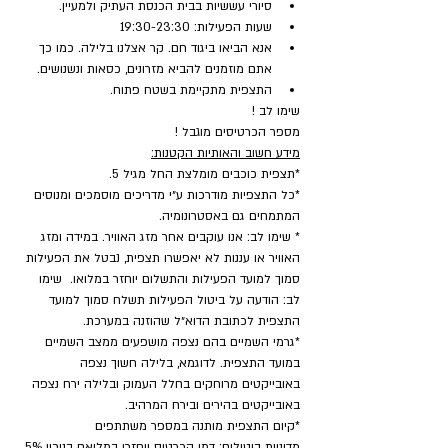
סיורי עששיות בבית הכנסת העתיק ולמעיין.
שעות הפעילות: 19:30-23:30
אנא הביאו ביגוד חם. קר אצלנו בלילה. כמו כך 
אתם מוזמנים להביא מזרונים, כסאות ונשנושים.
התצפית מתקיימת בשטח פתוח.
שימו לב !
מספר הכרטיסים מוגבל !
מידע חשוב והאותיות הקטנות:
*תצפית כוכבים מומלצת החל מגיל 5.
*כל התצפיות מודרכות ע״י מדריכים מוסמכים ומנוסים 
המתמחים גם באסטרונומיה.
* שימו לב: אנו עוקבים אחר מזג האוויר. במידה ומזג 
האוויר או עננות לא יאפשרו תצפית, נבטל את הפעילות 
סמוך למועד הפעילות והתשלום יוחזר במלואו.  שימו 
לב: הודעה על ביטול הפעילות תשלח סמוך למועד 
התצפית לכתובת הדוא״ל שהוזנה במערכת.
*גרמי השמיים בהם נצפה מושפעים ממצב השמיים 
במועד התצפית. לדוגמא, בלילה חשוך נצפה 
באובייקטים מרוחקים בחלל העמוק ובלילה ירח נצפה 
באובייקטים בהירים ובירח המרהיב.
​*קיום התצפית מותנה במספר משתתפים
מדיניות ביטולים: דמי הכרטיס יוחזרו במלואם בניכוי 5% 