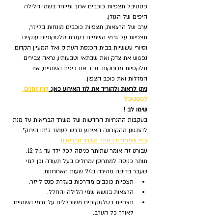
פסטיבל תצפיות כוכבים ארוך ומיוחד בשמי הלילה 
היפים של הגולן.
ערב של הרצאות, תצפיות כוכבים מונחות בלייזר, 
תצפיות על גרמי השמיים בעזרת טלסקופים ענקיים 
וסיורי עששיות בבית הכנסת העתיק ואל המעיין הקדום.
נפגוש את צדק ואת שבתאי וטבעותיו, נראה צבירים 
וגלקסיות מרוחקות. נכיר את כיפת השמיים, את 
המזלות ואת כוכב הצפון.
ניתן לראות ולהוריד את לוז האירוע כאן: 
לוח זמנים 
לפסטיבל
שימו לב !
בעקבות ההנחיות החדשות של משרד הבריאות על מנת 
להתגונן מהקורונה האירוע נדרש לעמוד ב״תו הירוק״. 
כפי שמפורט באתר משרד הבריאות
עבורנו זה אומר שתותר כניסה לכל ילד עד גיל 12.
תותר כניסה למתחסן /מחלים בעל תעודה וכן למי 
שעבר בדיקה מהירה ב24 שעות האחרונות.
תצפיות כוכבים מודרכות בעזרת פנס לייזר.
הרצאות בנושא שמי הלילה והחלל.
תצפיות בטלסקופים משוכללים על גרמי השמיים 
לאורך כל הערב.