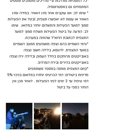
*כל התצפיות מודרכות ע״י מדריכים מוסמכים ומנוסים 
המתמחים גם באסטרונומיה.
* שימו לב: אנו עוקבים אחר מזג האוויר. במידה ומזג 
האוויר או עננות לא יאפשרו תצפית, נבטל את הפעילות 
סמוך למועד הפעילות והתשלום יוחזר במלואו.  שימו 
לב: הודעה על ביטול הפעילות תשלח סמוך למועד 
התצפית לכתובת הדוא״ל שהוזנה במערכת.
*גרמי השמיים בהם נצפה מושפעים ממצב השמיים 
במועד התצפית. לדוגמא, בלילה חשוך נצפה 
באובייקטים מרוחקים בחלל העמוק ובלילה ירח נצפה 
באובייקטים בהירים ובירח המרהיב.
​*קיום התצפית מותנה במספר משתתפים
מדיניות ביטולים: דמי הכרטיס יוחזרו במלואם בניכוי 5% 
דמי טיפול עד 2 ימים לפני הפעילות . לאחר מכן אין 
החזר כספי על ביטול