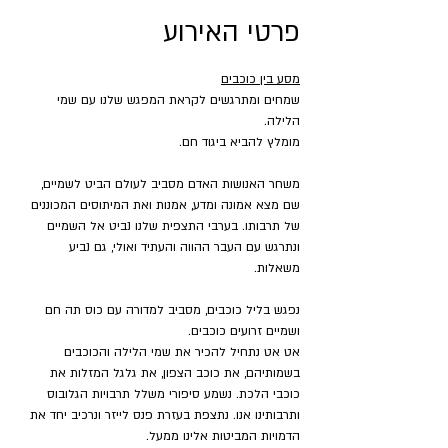
פרטי האירוע
מסע בין כוכבים
שמחים ומתרגשים לקראת המפגש שלנו עם שמי 
הלילה.
מומלץ להביא ביגוד חם.
משחר האנושות האדם מסביב לעולם הביט לשמיים, 
שם מצא אמונה ומדע, אמנות ואת המיתוסים המכוננים 
של תרבותו. בערבי התצפית שלנו נביט אל השמיים 
ונתרגש עם העבר ההווה והעתיד ואולי, גם נביע 
משאלות.
נפגש בליל כוכבים, מסביב למדורה עם כוס תה חם 
ושמיים זרועים כוכבים.
אט אט נתחיל להכיר את שמי הלילה והכוכבים 
בשמותיהם, את כוכב הצפון, את גלגל המזלות את 
כוכבי הלכת. נשמע סיפורי משלל תרבויות הגלובוס 
ותרבותינו אנו. נתצפת בעזרת פנס לייזר ונרכיב יחד את 
הדמויות המביטות אלינו ממעל.