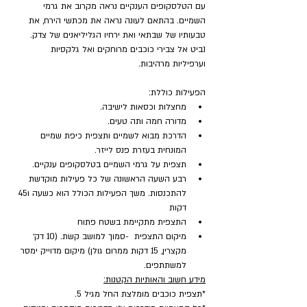
עם הטלסקופים הענקיים נראה מקרוב את גרמי 
השמיים. בהתאם לעונה נראה את מכתשי הירח, את 
טבעותיו של שבתאי ואת ירחיו הגליליאנים של צדק. 
נביט אל צבירי כוכבים מרוחקים ואל גלקסיות 
וערפיליות מרהיבות.
הפעילות כוללת:
מחצלות וכסאות לישיבה.
מדורה חמה ותה טעים.
הדרכת מבוא לשמיים ותצפית כיפת שמיים 
המונחית בעזרת פנס לייזר.
תצפית על גרמי השמיים בטלסקופים ענקיים.
רבע השעה הראשונה של כל פעילות מוקדשת 
להתכנסות. משך הפעילות הכולל הוא כשעה ו45 
דקות
התצפית מתקיימת בשטח פתוח
מיקום התצפית  -סמוך למושב קשת. (10 דק׳ 
מקצרין, 15 דקות ממרום גולן) מיקום מדוייק ימסר 
למשתתפים.
מידע חשוב והאותיות הקטנות:
*תצפית כוכבים מומלצת החל מגיל 5.