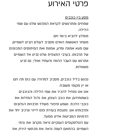
פרטי האירוע
מסע בין כוכבים
שמחים ומתרגשים לקראת המפגש שלנו עם שמי 
הלילה.
מומלץ להביא ביגוד חם.
משחר האנושות האדם מסביב לעולם הביט לשמיים, 
שם מצא אמונה ומדע, אמנות ואת המיתוסים המכוננים 
של תרבותו. בערבי התצפית שלנו נביט אל השמיים 
ונתרגש עם העבר ההווה והעתיד ואולי, גם נביע 
משאלות.
נפגש בליל כוכבים, מסביב למדורה עם כוס תה חם 
או יין מקומי משובח.
אט אט נתחיל להכיר את שמי הלילה והכוכבים 
בשמותיהם, את כוכב הצפון, את גלגל המזלות את 
כוכבי הלכת. נשמע סיפורי משלל תרבויות הגלובוס 
ותרבותינו אנו. נתצפת בעזרת פנס לייזר ונרכיב יחד את 
הדמויות המביטות אלינו ממעל.
עם הטלסקופים הענקיים נראה מקרוב את גרמי 
השמיים. בהתאם לעונה נראה את מכתשי הירח, את 