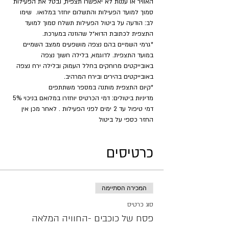
האוויר או עננות לא יאפשרו תצפית, נבטל את הפעילות 
סמוך למועד הפעילות והתשלום יוחזר במלואו.  שימו 
לב: הודעה על ביטול הפעילות תשלח סמוך למועד 
התצפית לכתובת הדוא״ל שהוזנה במערכת.
*גרמי השמיים בהם נצפה מושפעים ממצב השמיים 
במועד התצפית. לדוגמא, בלילה חשוך נצפה 
באובייקטים מרוחקים בחלל העמוק ובלילה ירח נצפה 
באובייקטים בהירים ובירח המרהיב.
​*קיום התצפית מותנה במספר משתתפים
מדיניות ביטולים: דמי הכרטיס יוחזרו במלואם בניכוי 5% 
דמי טיפול עד 2 ימים לפני הפעילות . לאחר מכן אין 
החזר כספי על ביטול
כרטיסים
המכירה הסתיימה
סוג כרטיס
פסח של כוכבים -החוויה המלאה