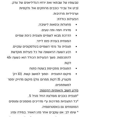
טבעותיו של שבתאי ואת ירחיו הגליליאנים של צדק. 
נביט אל צבירי כוכבים מרוחקים ואל גלקסיות 
וערפיליות מרהיבות.
הפעילות כוללת:
מחצלות וכסאות לישיבה.
מדורה חמה ותה טעים.
הדרכת מבוא לשמיים ותצפית כיפת שמיים 
המונחית בעזרת פנס לייזר.
תצפית על גרמי השמיים בטלסקופים ענקיים.
רבע השעה הראשונה של כל פעילות מוקדשת 
להתכנסות. משך הפעילות הכולל הוא כשעה ו45 
דקות
התצפית מתקיימת בשטח פתוח
מיקום התצפית  -סמוך למושב קשת. (10 דק׳ 
מקצרין, 15 דקות ממרום גולן) מיקום מדוייק ימסר 
למשתתפים.
מידע חשוב והאותיות הקטנות:
*תצפית כוכבים מומלצת החל מגיל 5.
*כל התצפיות מודרכות ע״י מדריכים מוסמכים ומנוסים 
המתמחים גם באסטרונומיה.
* שימו לב: אנו עוקבים אחר מזג האוויר. במידה ומזג 