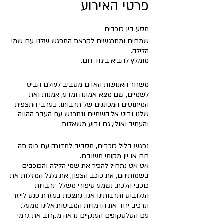
פרטי האירוע
מסע בין כוכבים
שמחים ומתרגשים לקראת המפגש שלנו עם שמי
הלילה.
מומלץ להביא ביגוד חם.
משחר האנושות האדם מסביב לעולם הביט
לשמיים, שם מצא אמונה ומדע, אמנות ואת
המיתוסים המכוננים של תרבותו. בערבי התצפית
שלנו נביט אל השמיים ונתרגש עם העבר ההווה
והעתיד ואולי, גם נביע משאלות.
נפגש בליל כוכבים, מסביב למדורה עם כוס תה
חם או יין מקומי משובח.
אט אט נתחיל להכיר את שמי הלילה והכוכבים
בשמותיהם, את כוכב הצפון, את גלגל המזלות את
כוכבי הלכת. נשמע סיפורי משלל תרבויות
הגלובוס ותרבותינו אנו. נתצפת בעזרת פנס לייזר
ונרכיב יחד את הדמויות המביטות אלינו ממעל.
עם הטלסקופים הענקיים נראה מקרוב את גרמי