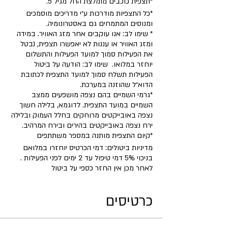
*תצפית כוכבים מומלצת החל מגיל 5.
*כל התצפיות מודרכות ע״י מדריכים מוסמכים
ומנוסים המתמחים גם באסטרונומיה.
* שימו לב: אנו עוקבים אחר מזג האוויר. במידה
ומזג האוויר או עננות לא יאפשרו תצפית, נבטל
את הפעילות סמוך למועד הפעילות והתשלום
יוחזר במלואו. שימו לב: הודעה על ביטול
הפעילות תשלח סמוך למועד התצפית לכתובת
הדוא״ל שהוזנה במערכת.
*גרמי השמיים בהם נצפה מושפעים ממצב
השמיים במועד התצפית. לדוגמא, בלילה חשוך
נצפה באובייקטים מרוחקים בחלל העמוק ובלילה
ירח נצפה באובייקטים בהירים ובירח המרהיב.
​*קיום התצפית מותנה במספר משתתפים
מדיניות ביטולים: דמי הכרטיס יוחזרו במלואם
בניכוי 5% דמי טיפול עד 2 ימים לפני הפעילות .
לאחר מכן אין החזר כספי על ביטול
כרטיסים