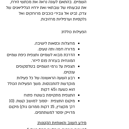
השמיים. בהתאם לעונה נראה את מכתשי הירח,
את טבעותיו של שבתאי ואת ירחיו הגליליאנים של
צדק. נביט אל צבירי כוכבים מרוחקים ואל
גלקסיות וערפיליות מרהיבות.
הפעילות כוללת:
מחצלות וכסאות לישיבה.
מדורה חמה ותה טעים.
הדרכת מבוא לשמיים ותצפית כיפת שמיים
המונחית בעזרת פנס לייזר.
תצפית על גרמי השמיים בטלסקופים
ענקיים.
רבע השעה הראשונה של כל פעילות
מוקדשת להתכנסות. משך הפעילות הכולל
הוא כשעה ו45 דקות
התצפית מתקיימת בשטח פתוח
מיקום התצפית -סמוך למושב קשת. (10
דק׳ מקצרין, 15 דקות ממרום גולן) מיקום
מדוייק ימסר למשתתפים.
מידע חשוב והאותיות הקטנות: