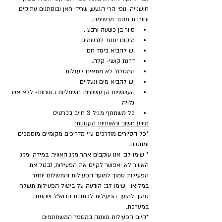
חושנייה. נופי הרי הגעש, שרידי חאן ובוסתנים עתיקים 
וחורבת מסגד מרשימה.
סיור בן כשעה ורבע .
מיקום ימסר לנרשמים
יש להביא ביגוד חם
דרגת קושי- קלה.
המסלול לא מתאים לעגלות
יש להביא מים ונעליים
העששיות הן עששיות חשמליות בטוחות- ללא אש 
גלויה
כל משתתף מגיל 3 חייב בכרטיס
מידע חשוב והאותיות הקטנות:
*כל הסיורים מודרכים ע״י מדריכים מקומיים מוסמכים 
ומנוסים.
* שימו לב: אנו עוקבים אחר מזג האוויר. במידה ומזג 
האוויר לא יאפשר לקיים את הפעילות, נבטל את 
הפעילות סמוך למועד הפעילות והתשלום יוחזר 
במלואו.  שימו לב: הודעה על ביטול הפעילות תשלח 
סמוך למועד הפעילות לכתובת הדוא״ל שהוזנה 
במערכת.
​*קיום הפעילות מותנה במספר המשתתפים