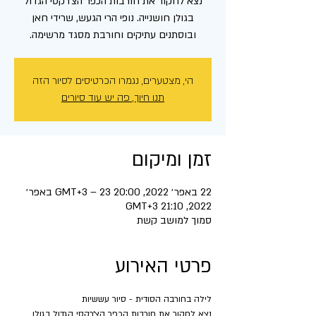
נצא לחקור את חורבות הכפר הצ׳רקסי הגדול
בגולן חושנייה. נופי הרי הגעש, שרידי חאן
ובוסתנים עתיקים וחורבת מסגד מרשימה.
הי, מצטערים, נגמרו הכרטיסים לסיור הזה
תנו חיוך, פה יש עוד סיורים
זמן ומיקום
22 באפר׳ 2022, 20:00 GMT‎+3‎ – 23 באפר׳
2022, 21:10 GMT‎+3‎
סמוך למושב קשת
פרטי האירוע
לילה בחורבה הסודית - סיור עששיות
נצא לחקור את חורבות הכפר הצ׳רקסי הגדול בגולן 