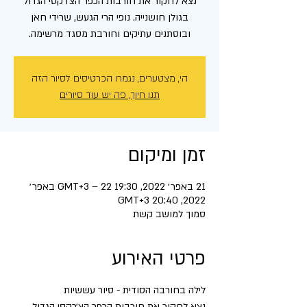
נצא לחקור את חורבות הכפר הצ׳רקסי הגדול
בגולן חושנייה. נופי הרי הגעש, שרידי חאן
ובוסתנים עתיקים וחורבת מסגד מרשימה.
הי, מצטערים, נגמרו הכרטיסים לסיור הזה
תנו חיוך, פה יש עוד סיורים
זמן ומיקום
21 באפר׳ 2022, 19:30 GMT‎+3‎ – 22 באפר׳
2022, 20:40 GMT‎+3‎
סמוך למושב קשת
פרטי האירוע
לילה בחורבה הסודית - סיור עששיות
נצא לחקור את חורבות הכפר הצ׳רקסי הגדול