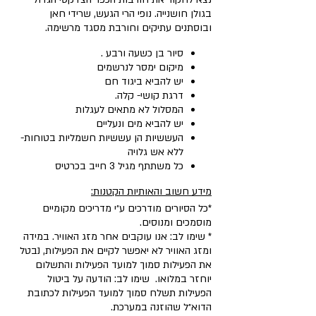
בגולן חושנייה. נופי הרי הגעש, שרידי חאן
ובוסתנים עתיקים וחורבת מסגד מרשימה.
סיור בן כשעה ורבע .
מיקום ימסר לנרשמים
יש להביא ביגוד חם
דרגת קושי- קלה.
המסלול לא מתאים לעגלות
יש להביא מים ונעליים
העששיות הן עששיות חשמליות בטוחות-
ללא אש גלויה
כל משתתף מגיל 3 חייב בכרטיס
מידע חשוב והאותיות הקטנות:
*כל הסיורים מודרכים ע״י מדריכים מקומיים
מוסמכים ומנוסים.
* שימו לב: אנו עוקבים אחר מזג האוויר. במידה
ומזג האוויר לא יאפשר לקיים את הפעילות, נבטל
את הפעילות סמוך למועד הפעילות והתשלום
יוחזר במלואו. שימו לב: הודעה על ביטול
הפעילות תשלח סמוך למועד הפעילות לכתובת
הדוא״ל שהוזנה במערכת.